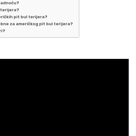
 hladnoću?
 terijera?
čkih pit bul terijera?
bne za američkog pit bul terijera?
ri?