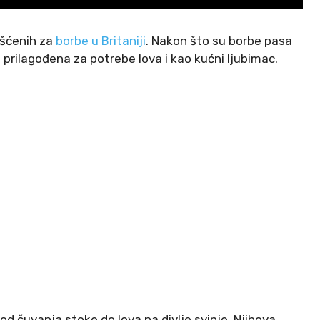
rišćenih za
borbe u Britaniji
. Nakon što su borbe pasa
e prilagođena za potrebe lova i kao kućni ljubimac.
 od čuvanja stoke do lova na divlje svinje. Njihova