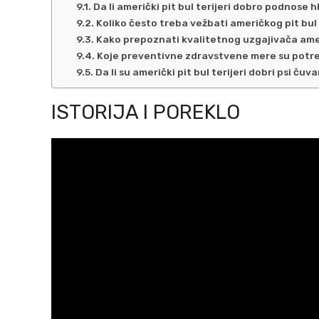
Da li američki pit bul terijeri dobro podnose
Koliko često treba vežbati američkog pit bul
Kako prepoznati kvalitetnog uzgajivača ameri
Koje preventivne zdravstvene mere su potre
Da li su američki pit bul terijeri dobri psi čuva
ISTORIJA I POREKLO