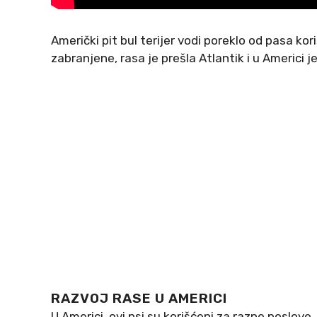
Američki pit bul terijer vodi poreklo od pasa ko
zabranjene, rasa je prešla Atlantik i u Americi j
RAZVOJ RASE U AMERICI
U Americi, ovi psi su korišćeni za razne poslove,