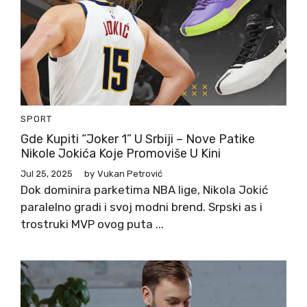
SPORT
Gde Kupiti “Joker 1” U Srbiji – Nove Patike
Nikole Jokića Koje Promoviše U Kini
Jul 25, 2025
by
Vukan Petrović
Dok dominira parketima NBA lige, Nikola Jokić
paralelno gradi i svoj modni brend. Srpski as i
trostruki MVP ovog puta ...