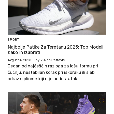
SPORT
Najbolje Patike Za Teretanu 2025: Top Modeli I
Kako Ih Izabrati
Avgust 4, 2025
by
Vukan Petrović
Jedan od najčešćih razloga za lošu formu pri
čučnju, nestabilan korak pri iskoraku ili slab
odraz u pliometriji nije nedostatak ...