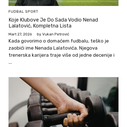
FUDBAL
SPORT
Koje Klubove Je Do Sada Vodio Nenad
Lalatović, Kompletna Lista
Mart 27, 2026
by
Vukan Petrović
Kada govorimo o domaćem fudbalu, teško je
zaobići ime Nenada Lalatovića. Njegova
trenerska karijera traje više od jedne decenije i
...