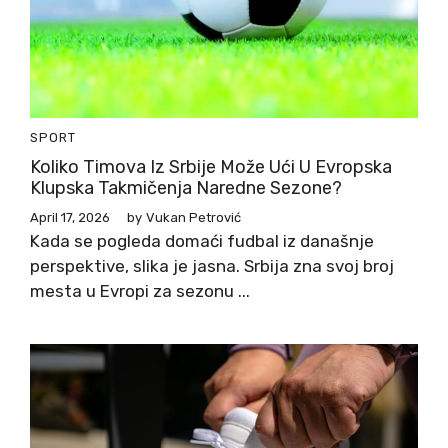
SPORT
Koliko Timova Iz Srbije Može Ući U Evropska
Klupska Takmičenja Naredne Sezone?
April 17, 2026
by
Vukan Petrović
Kada se pogleda domaći fudbal iz današnje
perspektive, slika je jasna. Srbija zna svoj broj
mesta u Evropi za sezonu ...