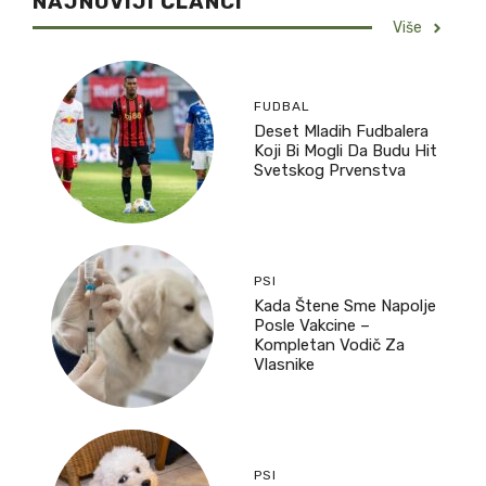
NAJNOVIJI ČLANCI
Više
FUDBAL
Deset Mladih Fudbalera
Koji Bi Mogli Da Budu Hit
Svetskog Prvenstva
PSI
Kada Štene Sme Napolje
Posle Vakcine –
Kompletan Vodič Za
Vlasnike
PSI