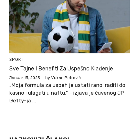
SPORT
Sve Tajne I Benefiti Za Uspešno Klađenje
Januar 13, 2025
by
Vukan Petrović
„Moja formula za uspeh je ustati rano, raditi do
kasno i ulagati u naftu.“ – izjava je čuvenog JP
Getty-ja ...