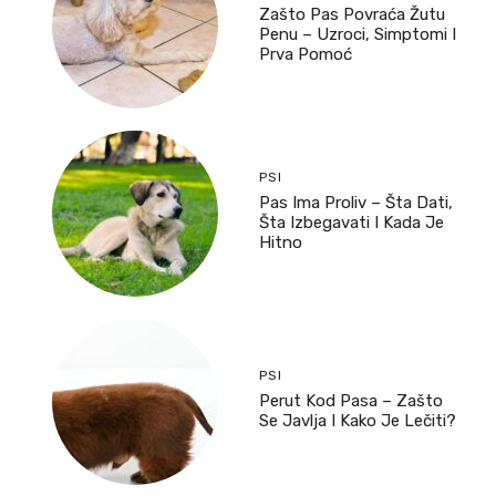
Zašto Pas Povraća Žutu
Penu – Uzroci, Simptomi I
Prva Pomoć
PSI
Pas Ima Proliv – Šta Dati,
Šta Izbegavati I Kada Je
Hitno
PSI
Perut Kod Pasa – Zašto
Se Javlja I Kako Je Lečiti?