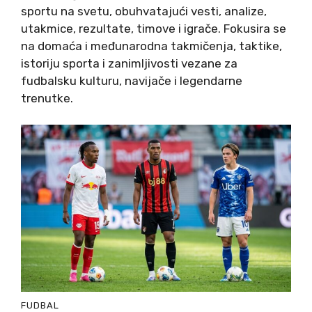
sportu na svetu, obuhvatajući vesti, analize,
utakmice, rezultate, timove i igrače. Fokusira se
na domaća i međunarodna takmičenja, taktike,
istoriju sporta i zanimljivosti vezane za
fudbalsku kulturu, navijače i legendarne
trenutke.
FUDBAL