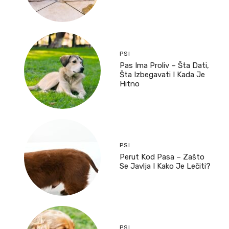
PSI
Pas Ima Proliv – Šta Dati,
Šta Izbegavati I Kada Je
Hitno
PSI
Perut Kod Pasa – Zašto
Se Javlja I Kako Je Lečiti?
PSI