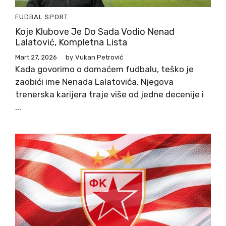
FUDBAL
SPORT
Koje Klubove Je Do Sada Vodio Nenad
Lalatović, Kompletna Lista
Mart 27, 2026
by
Vukan Petrović
Kada govorimo o domaćem fudbalu, teško je
zaobići ime Nenada Lalatovića. Njegova
trenerska karijera traje više od jedne decenije i
...