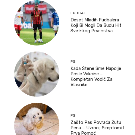
FUDBAL
Deset Mladih Fudbalera
Koji Bi Mogli Da Budu Hit
Svetskog Prvenstva
PSI
Kada Štene Sme Napolje
Posle Vakcine –
Kompletan Vodič Za
Vlasnike
PSI
Zašto Pas Povraća Žutu
Penu – Uzroci, Simptomi I
Prva Pomoć