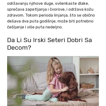
održavanju njihove duge, svilenkaste dlake,
sprečava zapetljanja i čvorove, i održava kožu
zdravom. Tokom perioda linjanja, što se obično
dešava dva puta godišnje, može biti potrebno
češljanje i više puta nedeljno.
Da Li Su Irski Seteri Dobri Sa
Decom?