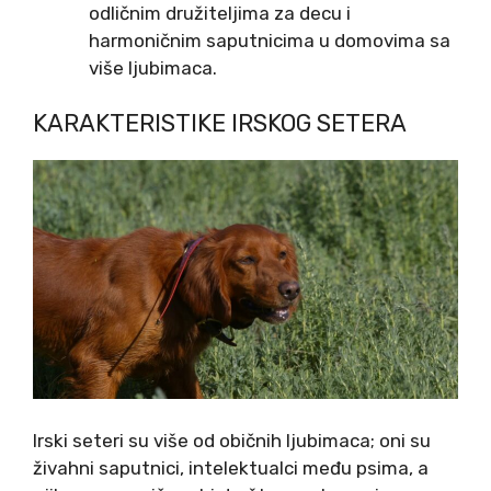
odličnim družiteljima za decu i
harmoničnim saputnicima u domovima sa
više ljubimaca.
KARAKTERISTIKE IRSKOG SETERA
Irski seteri su više od običnih ljubimaca; oni su
živahni saputnici, intelektualci među psima, a