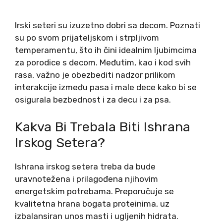
Irski seteri su izuzetno dobri sa decom. Poznati
su po svom prijateljskom i strpljivom
temperamentu, što ih čini idealnim ljubimcima
za porodice s decom. Međutim, kao i kod svih
rasa, važno je obezbediti nadzor prilikom
interakcije između pasa i male dece kako bi se
osigurala bezbednost i za decu i za psa.
Kakva Bi Trebala Biti Ishrana
Irskog Setera?
Ishrana irskog setera treba da bude
uravnotežena i prilagođena njihovim
energetskim potrebama. Preporučuje se
kvalitetna hrana bogata proteinima, uz
izbalansiran unos masti i ugljenih hidrata.