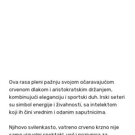
Ova rasa pleni pažnju svojom očaravajućom
crvenom dlakom i aristokratskim držanjem,
kombinujući eleganciju i sportski duh. Irski seteri
su simbol energije i živahnosti, sa intelektom
koji ih čini vrednim i odanim saputnicima.
Njihovo svilenkasto, vatreno crveno krzno nije
samo vizuelni spektakl, već i pozivnica za