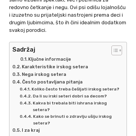
redovno četkanje i negu. Ovi psi odišu lojalnošću
i izuzetno su prijateljski nastrojeni prema deci i
drugim ljubimcima, što ih čini idealnim dodatkom
svakoj porodici.
Sadržaj
Ključne informacije
Karakteristike irskog setera
Nega irskog setera
Često postavljana pitanja
Koliko često treba češljati irskog setera?
Da li su irski seteri dobri sa decom?
Kakva bi trebala biti ishrana irskog
setera?
Kako se brinuti o zdravlju ušiju irskog
setera?
I za kraj