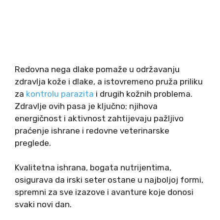
Redovna nega dlake pomaže u održavanju
zdravlja kože i dlake, a istovremeno pruža priliku
za
kontrolu parazita
i drugih kožnih problema.
Zdravlje ovih pasa je ključno; njihova
energičnost i aktivnost zahtijevaju pažljivo
praćenje ishrane i redovne veterinarske
preglede.
Kvalitetna ishrana, bogata nutrijentima,
osigurava da irski seter ostane u najboljoj formi,
spremni za sve izazove i avanture koje donosi
svaki novi dan.