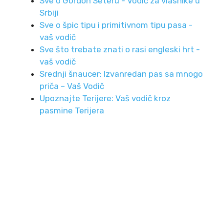
Sve o Gordon Seteru - Vodič za vlasnike u
Srbiji
Sve o špic tipu i primitivnom tipu pasa -
vaš vodič
Sve što trebate znati o rasi engleski hrt -
vaš vodič
Srednji šnaucer: Izvanredan pas sa mnogo
priča – Vaš Vodič
Upoznajte Terijere: Vaš vodič kroz
pasmine Terijera