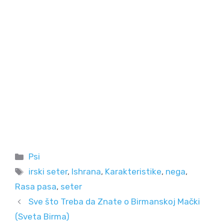
Categories
Psi
Tags
irski seter
,
Ishrana
,
Karakteristike
,
nega
,
Rasa pasa
,
seter
Sve što Treba da Znate o Birmanskoj Mački
(Sveta Birma)