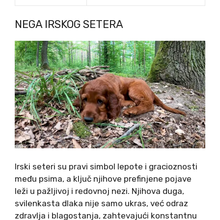
NEGA IRSKOG SETERA
Irski seteri su pravi simbol lepote i gracioznosti
među psima, a ključ njihove prefinjene pojave
leži u pažljivoj i redovnoj nezi. Njihova duga,
svilenkasta dlaka nije samo ukras, već odraz
zdravlja i blagostanja, zahtevajući konstantnu