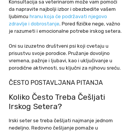
Konsultacija sa veterinarom može vam pomoći
da napravite najbolji izbor i obezbedite vašem
ljubimcu
hranu koja će podržavati njegovo
zdravlje i dobrostanje
. Pored fizičke nege, važno
je razumeti i emocionalne potrebe irskog setera.
Oni su izuzetno društveni psi koji cvetaju u
prisustvu svoje porodice. Pružanje dovoljno
vremena, pažnje i ljubavi, kao i uključivanje u
porodične aktivnosti, su ključni za njihovu sreću.
ČESTO POSTAVLJANA PITANJA
Koliko Često Treba Češljati
Irskog Setera?
Irski seter se treba češljati najmanje jednom
nedeljno. Redovno češljanje pomaže u