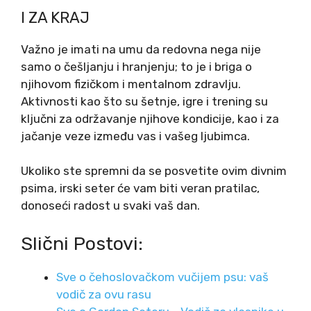
I ZA KRAJ
Važno je imati na umu da redovna nega nije
samo o češljanju i hranjenju; to je i briga o
njihovom fizičkom i mentalnom zdravlju.
Aktivnosti kao što su šetnje, igre i trening su
ključni za održavanje njihove kondicije, kao i za
jačanje veze između vas i vašeg ljubimca.
Ukoliko ste spremni da se posvetite ovim divnim
psima, irski seter će vam biti veran pratilac,
donoseći radost u svaki vaš dan.
Slični Postovi:
Sve o čehoslovačkom vučijem psu: vaš
vodič za ovu rasu