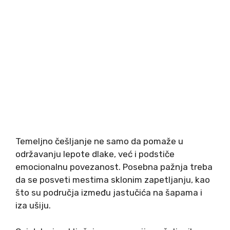
Temeljno češljanje ne samo da pomaže u
održavanju lepote dlake, već i podstiče
emocionalnu povezanost. Posebna pažnja treba
da se posveti mestima sklonim zapetljanju, kao
što su područja između jastučića na šapama i
iza ušiju.