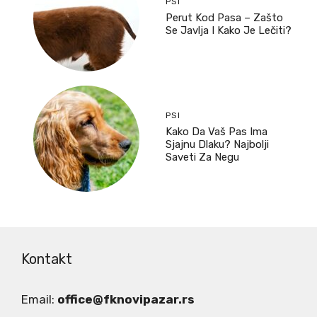
PSI
Perut Kod Pasa – Zašto
Se Javlja I Kako Je Lečiti?
PSI
Kako Da Vaš Pas Ima
Sjajnu Dlaku? Najbolji
Saveti Za Negu
Kontakt
Email:
office@fknovipazar.rs