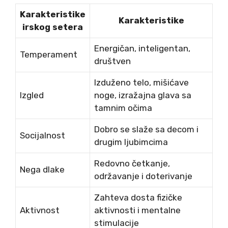
Karakteristike
Karakteristike
irskog setera
Energičan, inteligentan,
Temperament
društven
Izduženo telo, mišićave
Izgled
noge, izražajna glava sa
tamnim očima
Dobro se slaže sa decom i
Socijalnost
drugim ljubimcima
Redovno četkanje,
Nega dlake
održavanje i doterivanje
Zahteva dosta fizičke
Aktivnost
aktivnosti i mentalne
stimulacije