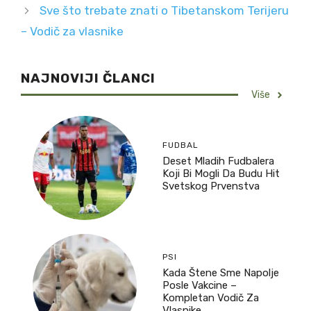
Sve što trebate znati o Tibetanskom Terijeru
– Vodič za vlasnike
NAJNOVIJI ČLANCI
Više
FUDBAL
Deset Mladih Fudbalera
Koji Bi Mogli Da Budu Hit
Svetskog Prvenstva
PSI
Kada Štene Sme Napolje
Posle Vakcine –
Kompletan Vodič Za
Vlasnike