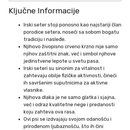
Ključne Informacije
Irski seter stoji ponosno kao najstariji član
porodice setera, noseći sa sobom bogatu
tradiciju i nasleđe.
Njihovo živopisno crveno krzno nije samo
njihov zaštitni znak, već i simbol njihove
jedinstvene lepote u svetu pasa.
Irski seteri su sinonim za vitalnost i
zahtevaju obilje fizičke aktivnosti, čineći
ih savršenim suputnicima za aktivne
vlasnike.
Njihova dlaka je ne samo glatka i sjajna,
već i odraz kvalitetne nege i predanosti
koju zahteva ova rasa.
Ovi psi se izdvajaju svojom odanošću i
prirođenom ljubaznošću, što ih čini