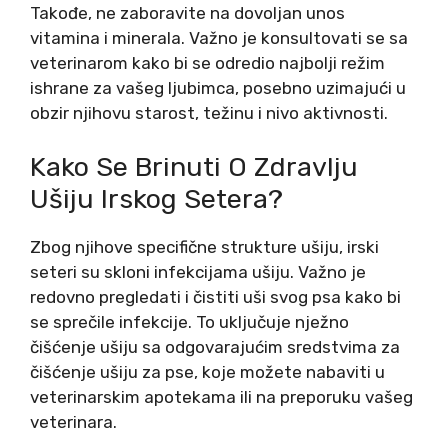
Takođe, ne zaboravite na dovoljan unos
vitamina i minerala. Važno je konsultovati se sa
veterinarom kako bi se odredio najbolji režim
ishrane za vašeg ljubimca, posebno uzimajući u
obzir njihovu starost, težinu i nivo aktivnosti.
Kako Se Brinuti O Zdravlju
Ušiju Irskog Setera?
Zbog njihove specifične strukture ušiju, irski
seteri su skloni infekcijama ušiju. Važno je
redovno pregledati i čistiti uši svog psa kako bi
se sprečile infekcije. To uključuje nježno
čišćenje ušiju sa odgovarajućim sredstvima za
čišćenje ušiju za pse, koje možete nabaviti u
veterinarskim apotekama ili na preporuku vašeg
veterinara.