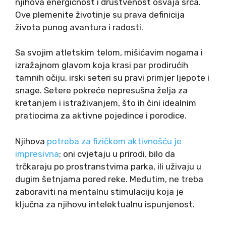
njihova energičnost i društvenost osvaja srca.
Ove plemenite životinje su prava definicija
života punog avantura i radosti.
Sa svojim atletskim telom, mišićavim nogama i
izražajnom glavom koja krasi par prodirućih
tamnih očiju, irski seteri su pravi primjer ljepote i
snage. Setere pokreće nepresušna želja za
kretanjem i istraživanjem, što ih čini idealnim
pratiocima za aktivne pojedince i porodice.
Njihova
potreba za fizičkom aktivnošću je
impresivna
; oni cvjetaju u prirodi, bilo da
trčkaraju po prostranstvima parka, ili uživaju u
dugim šetnjama pored reke. Međutim, ne treba
zaboraviti na mentalnu stimulaciju koja je
ključna za njihovu intelektualnu ispunjenost.