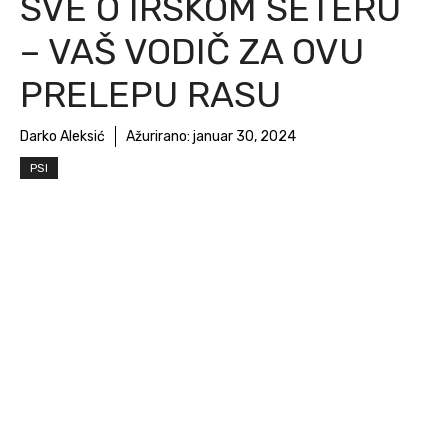
SVE O IRSKOM SETERU
– VAŠ VODIČ ZA OVU
PRELEPU RASU
Darko Aleksić
Ažurirano:
januar 30, 2024
PSI