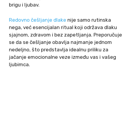
brigu i ljubav.
Redovno češljanje dlake
nije samo rutinska
nega, već esencijalan ritual koji održava dlaku
sjajnom, zdravom i bez zapetljanja. Preporučuje
se da se češljanje obavlja najmanje jednom
nedeljno, što predstavlja idealnu priliku za
jačanje emocionalne veze između vas i vašeg
ljubimca.