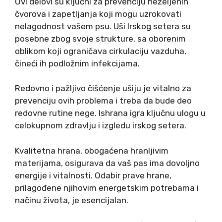
Ovi delovi su ključni za prevenciju neželjenih
čvorova i zapetljanja koji mogu uzrokovati
nelagodnost vašem psu. Uši Irskog setera su
posebne zbog svoje strukture, sa oborenim
oblikom koji ograničava cirkulaciju vazduha,
čineći ih podložnim infekcijama.
Redovno i pažljivo čišćenje ušiju je vitalno za
prevenciju ovih problema i treba da bude deo
redovne rutine nege. Ishrana igra ključnu ulogu u
celokupnom zdravlju i izgledu irskog setera.
Kvalitetna hrana, obogaćena hranljivim
materijama, osigurava da vaš pas ima dovoljno
energije i vitalnosti. Odabir prave hrane,
prilagođene njihovim energetskim potrebama i
načinu života, je esencijalan.