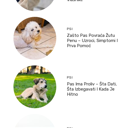
PSI
Zašto Pas Povraća Žutu
Penu – Uzroci, Simptomi I
Prva Pomoć
PSI
Pas Ima Proliv – Šta Dati,
Šta Izbegavati I Kada Je
Hitno