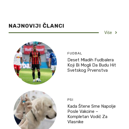
NAJNOVIJI ČLANCI
Više
FUDBAL
Deset Mladih Fudbalera
Koji Bi Mogli Da Budu Hit
Svetskog Prvenstva
PSI
Kada Štene Sme Napolje
Posle Vakcine –
Kompletan Vodič Za
Vlasnike