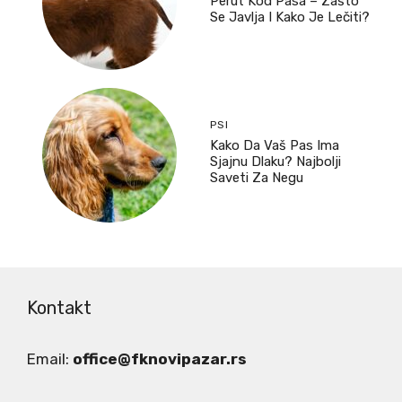
Perut Kod Pasa – Zašto
Se Javlja I Kako Je Lečiti?
PSI
Kako Da Vaš Pas Ima
Sjajnu Dlaku? Najbolji
Saveti Za Negu
Kontakt
Email:
office@fknovipazar.rs