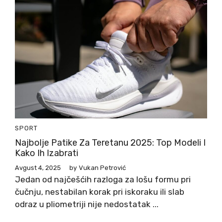
SPORT
Najbolje Patike Za Teretanu 2025: Top Modeli I
Kako Ih Izabrati
Avgust 4, 2025
by
Vukan Petrović
Jedan od najčešćih razloga za lošu formu pri
čučnju, nestabilan korak pri iskoraku ili slab
odraz u pliometriji nije nedostatak ...