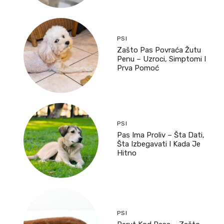
PSI
Zašto Pas Povraća Žutu
Penu – Uzroci, Simptomi I
Prva Pomoć
PSI
Pas Ima Proliv – Šta Dati,
Šta Izbegavati I Kada Je
Hitno
PSI