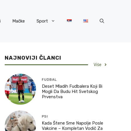
i
Mačke
Sport
NAJNOVIJI ČLANCI
Više
FUDBAL
Deset Mladih Fudbalera Koji Bi
Mogli Da Budu Hit Svetskog
Prvenstva
PSI
Kada Štene Sme Napolje Posle
Vakcine – Kompletan Vodič Za