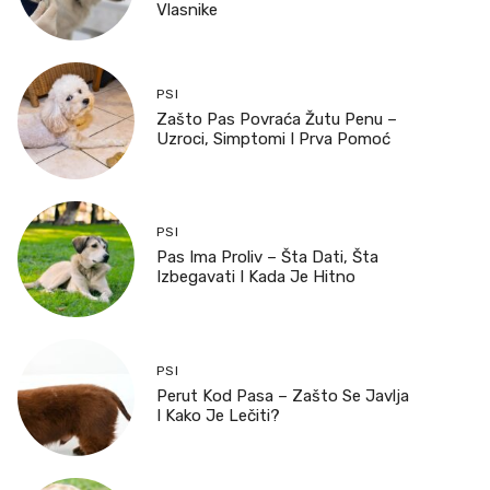
Vlasnike
PSI
Zašto Pas Povraća Žutu Penu –
Uzroci, Simptomi I Prva Pomoć
PSI
Pas Ima Proliv – Šta Dati, Šta
Izbegavati I Kada Je Hitno
PSI
Perut Kod Pasa – Zašto Se Javlja
I Kako Je Lečiti?