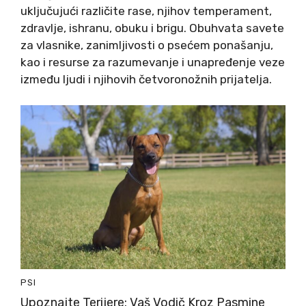
uključujući različite rase, njihov temperament,
zdravlje, ishranu, obuku i brigu. Obuhvata savete
za vlasnike, zanimljivosti o psećem ponašanju,
kao i resurse za razumevanje i unapređenje veze
između ljudi i njihovih četvoronožnih prijatelja.
PSI
Upoznajte Terijere: Vaš Vodič Kroz Pasmine