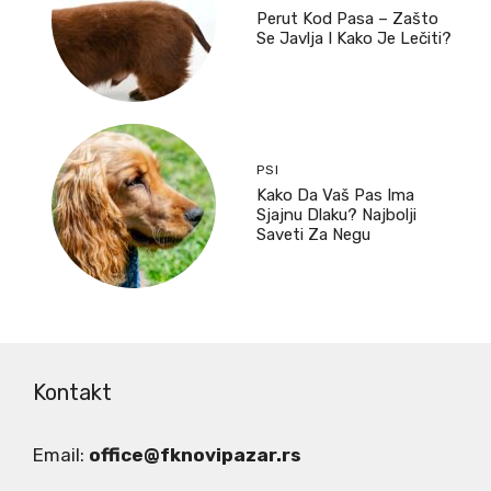
Perut Kod Pasa – Zašto
Se Javlja I Kako Je Lečiti?
PSI
Kako Da Vaš Pas Ima
Sjajnu Dlaku? Najbolji
Saveti Za Negu
Kontakt
Email:
office@fknovipazar.rs