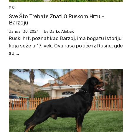
PSI
Sve Što Trebate Znati O Ruskom Hrtu –
Barzoju
Januar 30, 2024
by
Darko Aleksić
Ruski hrt, poznat kao Barzoj, ima bogatu istoriju
koja seže u 17. vek. Ova rasa potiče iz Rusije, gde
su ...