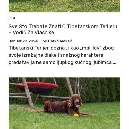
PSI
Sve Što Trebate Znati O Tibetanskom Terijeru
– Vodič Za Vlasnike
Januar 29, 2024
by
Darko Aleksić
Tibetanski Terijer, poznat i kao „mali lav“ zbog
svoje izražajne dlake i snažnog karaktera,
predstavlja ne samo ljupkog kućnog ljubimca ...