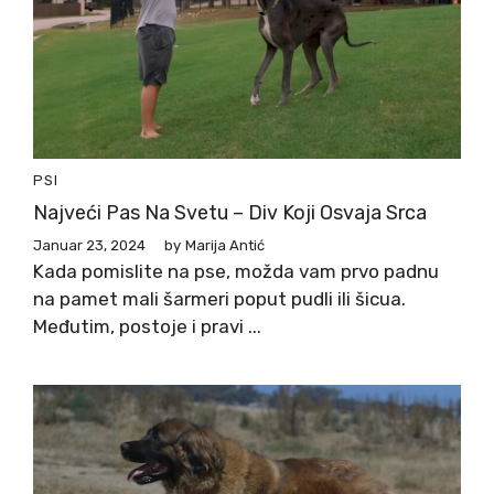
PSI
Najveći Pas Na Svetu – Div Koji Osvaja Srca
Januar 23, 2024
by
Marija Antić
Kada pomislite na pse, možda vam prvo padnu
na pamet mali šarmeri poput pudli ili šicua.
Međutim, postoje i pravi ...