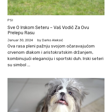
PSI
Sve O Irskom Seteru – Vaš Vodič Za Ovu
Prelepu Rasu
Januar 30, 2024
by
Darko Aleksić
Ova rasa pleni pažnju svojom očaravajućom
crvenom dlakom i aristokratskim držanjem,
kombinujući eleganciju i sportski duh. Irski seteri
su simbol ...