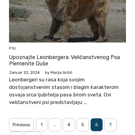
PSI
Upoznajte Leonbergera: Veličanstvenog Psa
Plemenite Duše
Januar 23, 2024
by
Marija Antić
Leonbergeri su rasa koja svojim
dostojanstvenim stasom i blagim karakterom
osvaja srca ljubitelja pasa širom sveta. Ovi
veličanstveni psi predstavljaju ...
Previous
1
…
4
5
6
7