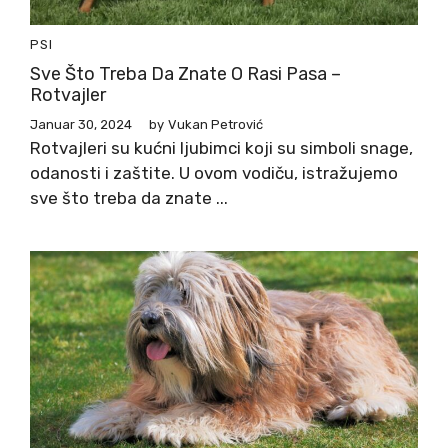
PSI
Sve Što Treba Da Znate O Rasi Pasa –
Rotvajler
Januar 30, 2024
by
Vukan Petrović
Rotvajleri su kućni ljubimci koji su simboli snage,
odanosti i zaštite. U ovom vodiču, istražujemo
sve što treba da znate ...