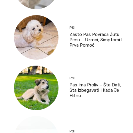
PSI
Zašto Pas Povraća Žutu
Penu – Uzroci, Simptomi I
Prva Pomoć
PSI
Pas Ima Proliv – Šta Dati,
Šta Izbegavati I Kada Je
Hitno
PSI