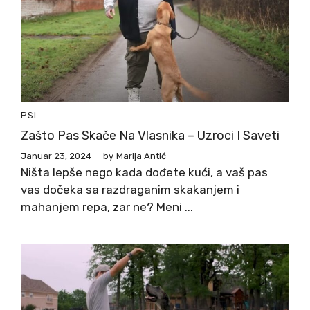
PSI
Zašto Pas Skače Na Vlasnika – Uzroci I Saveti
Januar 23, 2024
by
Marija Antić
Ništa lepše nego kada dođete kući, a vaš pas
vas dočeka sa razdraganim skakanjem i
mahanjem repa, zar ne? Meni ...