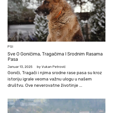
PSI
Sve O Goničima, Tragačima I Srodnim Rasama
Pasa
Januar 13, 2025
by
Vukan Petrović
Goniči, Tragači i njima srodne rase pasa su kroz
istoriju igrale veoma važnu ulogu u našem
društvu. Ove neverovatne životinje ...