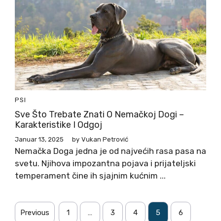
PSI
Sve Što Trebate Znati O Nemačkoj Dogi –
Karakteristike I Odgoj
Januar 13, 2025
by
Vukan Petrović
Nemačka Doga jedna je od najvećih rasa pasa na
svetu. Njihova impozantna pojava i prijateljski
temperament čine ih sjajnim kućnim ...
Previous
1
…
3
4
5
6