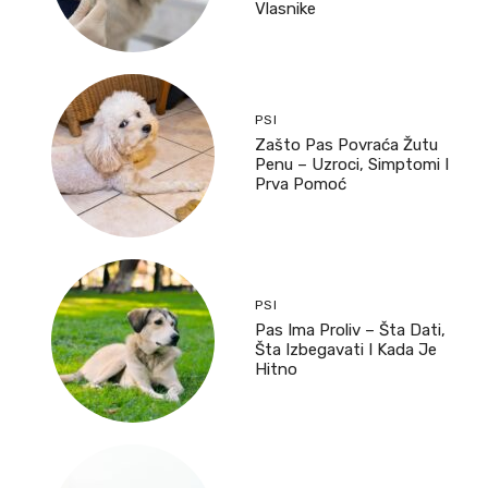
Vlasnike
PSI
Zašto Pas Povraća Žutu
Penu – Uzroci, Simptomi I
Prva Pomoć
PSI
Pas Ima Proliv – Šta Dati,
Šta Izbegavati I Kada Je
Hitno