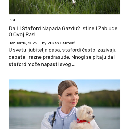
PSI
Da Li Staford Napada Gazdu? Istine I Zablude
O Ovoj Rasi
Januar 16, 2025
by
Vukan Petrović
U svetu ljubitelja pasa, stafordi često izazivaju
debate i razne predrasude. Mnogi se pitaju da li
staford može napasti svog ...