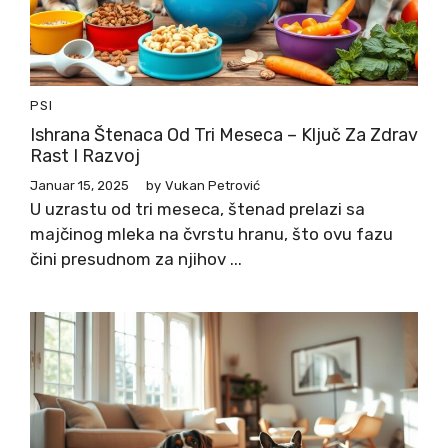
PSI
Ishrana Štenaca Od Tri Meseca – Ključ Za Zdrav
Rast I Razvoj
Januar 15, 2025
by
Vukan Petrović
U uzrastu od tri meseca, štenad prelazi sa
majčinog mleka na čvrstu hranu, što ovu fazu
čini presudnom za njihov ...