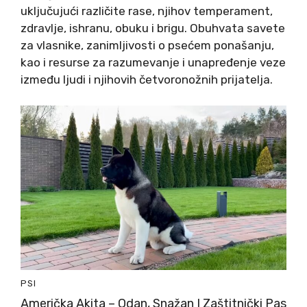
uključujući različite rase, njihov temperament,
zdravlje, ishranu, obuku i brigu. Obuhvata savete
za vlasnike, zanimljivosti o psećem ponašanju,
kao i resurse za razumevanje i unapređenje veze
između ljudi i njihovih četvoronožnih prijatelja.
PSI
Američka Akita – Odan, Snažan I Zaštitnički Pas