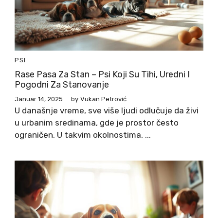
PSI
Rase Pasa Za Stan – Psi Koji Su Tihi, Uredni I
Pogodni Za Stanovanje
Januar 14, 2025
by
Vukan Petrović
U današnje vreme, sve više ljudi odlučuje da živi
u urbanim sredinama, gde je prostor često
ograničen. U takvim okolnostima, ...