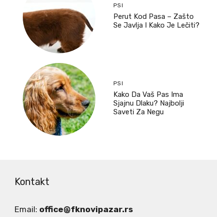
PSI
Perut Kod Pasa – Zašto
Se Javlja I Kako Je Lečiti?
PSI
Kako Da Vaš Pas Ima
Sjajnu Dlaku? Najbolji
Saveti Za Negu
Kontakt
Email:
office@fknovipazar.rs