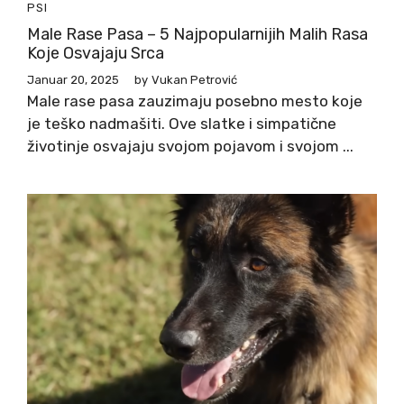
PSI
Male Rase Pasa – 5 Najpopularnijih Malih Rasa
Koje Osvajaju Srca
Januar 20, 2025
by
Vukan Petrović
Male rase pasa zauzimaju posebno mesto koje
je teško nadmašiti. Ove slatke i simpatične
životinje osvajaju svojom pojavom i svojom ...