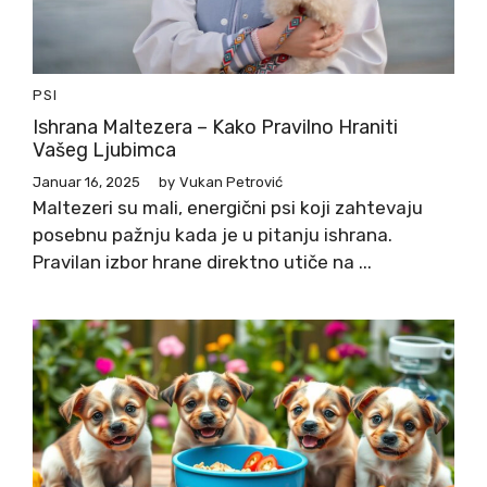
PSI
Ishrana Maltezera – Kako Pravilno Hraniti
Vašeg Ljubimca
Januar 16, 2025
by
Vukan Petrović
Maltezeri su mali, energični psi koji zahtevaju
posebnu pažnju kada je u pitanju ishrana.
Pravilan izbor hrane direktno utiče na ...