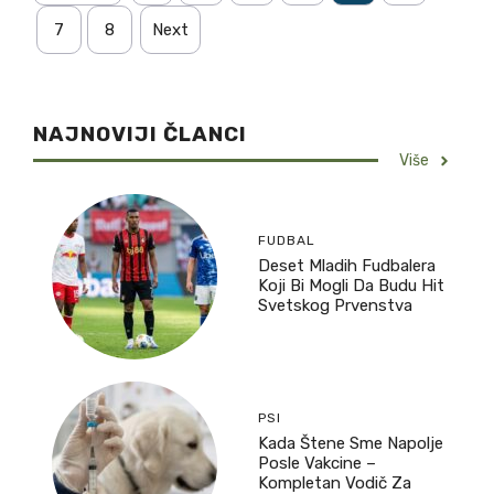
7
8
Next
NAJNOVIJI ČLANCI
Više
FUDBAL
Deset Mladih Fudbalera
Koji Bi Mogli Da Budu Hit
Svetskog Prvenstva
PSI
Kada Štene Sme Napolje
Posle Vakcine –
Kompletan Vodič Za