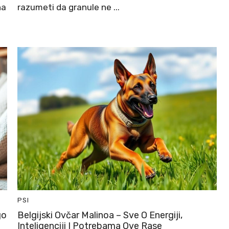
na
razumeti da granule ne ...
PSI
go
Belgijski Ovčar Malinoa – Sve O Energiji,
Inteligenciji I Potrebama Ove Rase