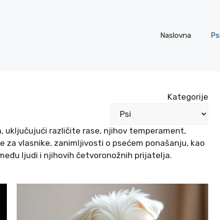
Naslovna
Ps
Kategorije
 uključujući različite rase, njihov temperament,
te za vlasnike, zanimljivosti o psećem ponašanju, kao
đu ljudi i njihovih četvoronožnih prijatelja.