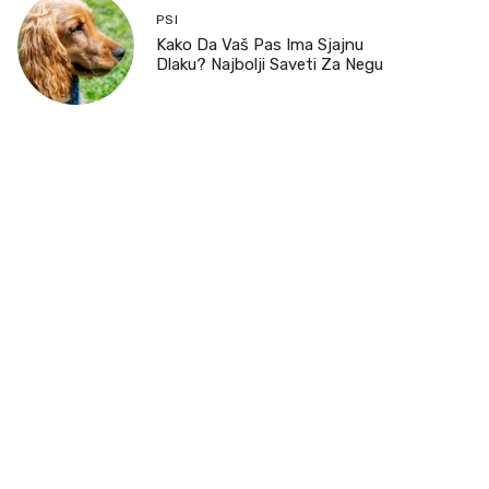
PSI
Kako Da Vaš Pas Ima Sjajnu
Dlaku? Najbolji Saveti Za Negu