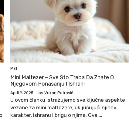
PSI
Mini Maltezer – Sve Što Treba Da Znate O
Njegovom Ponašanju I Ishrani
April 9, 2025
by
Vukan Petrović
U ovom članku istražujemo sve ključne aspekte
vezane za mini maltezere, uključujući njihov
o
karakter, ishranu i brigu o njima. Ova ...