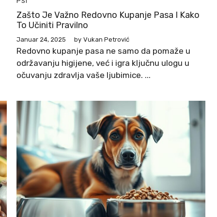
PSI
Zašto Je Važno Redovno Kupanje Pasa I Kako
To Učiniti Pravilno
Januar 24, 2025
by
Vukan Petrović
Redovno kupanje pasa ne samo da pomaže u
održavanju higijene, već i igra ključnu ulogu u
očuvanju zdravlja vaše ljubimice. ...