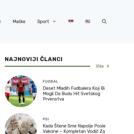
i
Mačke
Sport
NAJNOVIJI ČLANCI
Više
FUDBAL
Deset Mladih Fudbalera Koji Bi
Mogli Da Budu Hit Svetskog
Prvenstva
PSI
Kada Štene Sme Napolje Posle
Vakcine – Kompletan Vodič Za