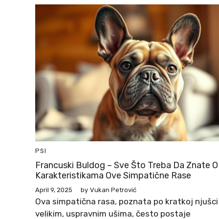
PSI
Francuski Buldog – Sve Što Treba Da Znate O
Karakteristikama Ove Simpatične Rase
April 9, 2025
by
Vukan Petrović
Ova simpatična rasa, poznata po kratkoj njušci 
velikim, uspravnim ušima, često postaje