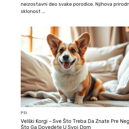
neizostavni deo svake porodice. Njihova prirod
sklonost ...
PSI
Velški Korgi – Sve Što Treba Da Znate Pre Ne
Što Ga Dovedete U Svoj Dom