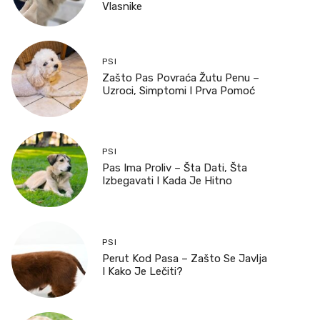
Vlasnike
PSI
Zašto Pas Povraća Žutu Penu –
Uzroci, Simptomi I Prva Pomoć
PSI
Pas Ima Proliv – Šta Dati, Šta
Izbegavati I Kada Je Hitno
PSI
Perut Kod Pasa – Zašto Se Javlja
I Kako Je Lečiti?