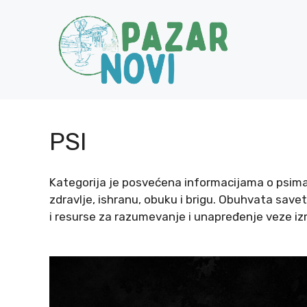
Skip
to
content
PSI
Kategorija je posvećena informacijama o psima,
zdravlje, ishranu, obuku i brigu. Obuhvata save
i resurse za razumevanje i unapređenje veze izme