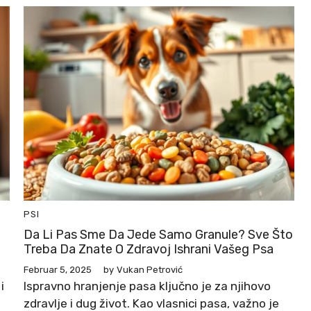
PSI
Da Li Pas Sme Da Jede Samo Granule? Sve Što
Treba Da Znate O Zdravoj Ishrani Vašeg Psa
Februar 5, 2025
by
Vukan Petrović
i
Ispravno hranjenje pasa ključno je za njihovo
zdravlje i dug život. Kao vlasnici pasa, važno je