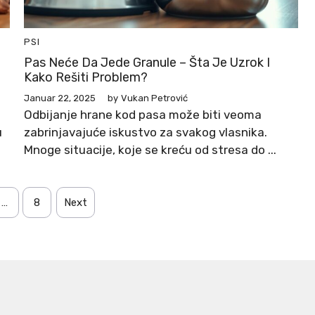
PSI
Pas Neće Da Jede Granule – Šta Je Uzrok I
Kako Rešiti Problem?
Januar 22, 2025
by
Vukan Petrović
Odbijanje hrane kod pasa može biti veoma
u
zabrinjavajuće iskustvo za svakog vlasnika.
Mnoge situacije, koje se kreću od stresa do ...
…
8
Next