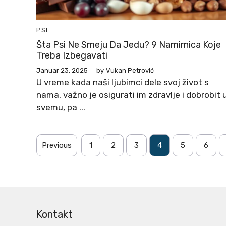
PSI
Šta Psi Ne Smeju Da Jedu? 9 Namirnica Koje
Treba Izbegavati
Januar 23, 2025
by
Vukan Petrović
U vreme kada naši ljubimci dele svoj život s
nama, važno je osigurati im zdravlje i dobrobit 
svemu, pa ...
Previous
1
2
3
4
5
6
Kontakt