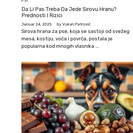
PSI
Da Li Pas Treba Da Jede Sirovu Hranu?
Prednosti I Rizici
Januar 24, 2025
by
Vukan Petrović
Sirova hrana za pse, koja se sastoji od svežeg
mesa, kostiju, voća i povrća, postala je
popularna kod mnogih vlasnika ...