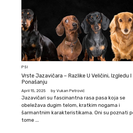
PSI
Vrste Jazavičara – Razlike U Veličini, Izgledu I
Ponašanju
April 15, 2025
by
Vukan Petrović
Jazavičari su fascinantna rasa pasa koja se
obeležava dugim telom, kratkim nogama i
šarmantnim karakteristikama. Oni su poznati p
tome ...