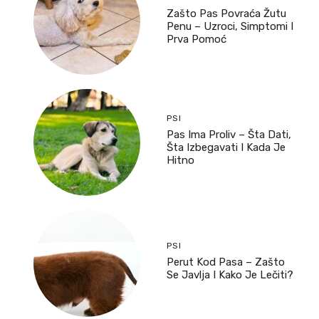
Zašto Pas Povraća Žutu
Penu – Uzroci, Simptomi I
Prva Pomoć
PSI
Pas Ima Proliv – Šta Dati,
Šta Izbegavati I Kada Je
Hitno
PSI
Perut Kod Pasa – Zašto
Se Javlja I Kako Je Lečiti?