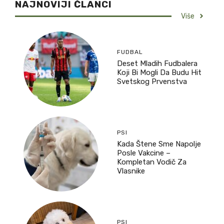
NAJNOVIJI ČLANCI
Više
FUDBAL
Deset Mladih Fudbalera
Koji Bi Mogli Da Budu Hit
Svetskog Prvenstva
PSI
Kada Štene Sme Napolje
Posle Vakcine –
Kompletan Vodič Za
Vlasnike
PSI