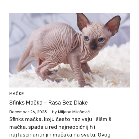
MAČKE
Sfinks Mačka – Rasa Bez Dlake
Decembar 26, 2023
by
Miljana Milošević
Sfinks mačka, koju često nazivaju i šišmiš
mačka, spada u red najneobičnijih i
najfascinantnijih mačaka na svetu. Ovog