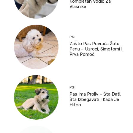
Kompletan Vodič Za
Vlasnike
PSI
Zašto Pas Povraća Žutu
Penu – Uzroci, Simptomi I
Prva Pomoć
PSI
Pas Ima Proliv – Šta Dati,
Šta Izbegavati I Kada Je
Hitno