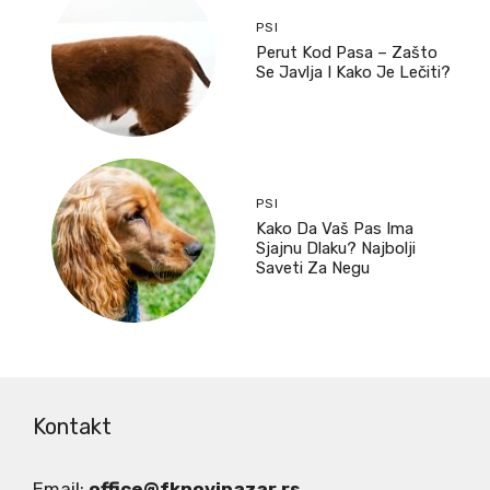
PSI
Perut Kod Pasa – Zašto
Se Javlja I Kako Je Lečiti?
PSI
Kako Da Vaš Pas Ima
Sjajnu Dlaku? Najbolji
Saveti Za Negu
Kontakt
Email:
office@fknovipazar.rs