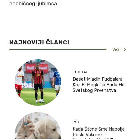
neobičnog ljubimca ...
NAJNOVIJI ČLANCI
Više
FUDBAL
Deset Mladih Fudbalera
Koji Bi Mogli Da Budu Hit
Svetskog Prvenstva
PSI
Kada Štene Sme Napolje
Posle Vakcine –