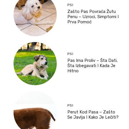
PSI
Zašto Pas Povraća Žutu
Penu – Uzroci, Simptomi I
Prva Pomoć
PSI
Pas Ima Proliv – Šta Dati,
Šta Izbegavati I Kada Je
Hitno
PSI
Perut Kod Pasa – Zašto
Se Javlja I Kako Je Lečiti?