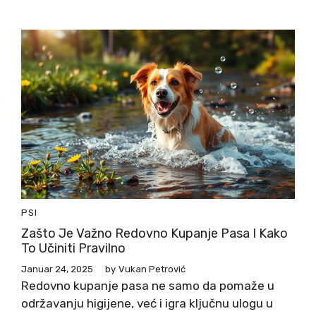
PSI
Zašto Je Važno Redovno Kupanje Pasa I Kako
To Učiniti Pravilno
Januar 24, 2025
by
Vukan Petrović
Redovno kupanje pasa ne samo da pomaže u
održavanju higijene, već i igra ključnu ulogu u