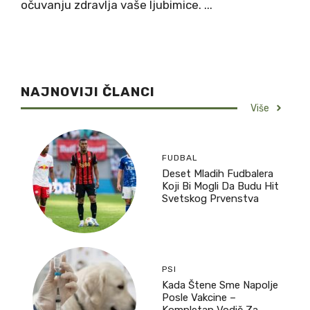
očuvanju zdravlja vaše ljubimice. ...
NAJNOVIJI ČLANCI
Više
FUDBAL
Deset Mladih Fudbalera
Koji Bi Mogli Da Budu Hit
Svetskog Prvenstva
PSI
Kada Štene Sme Napolje
Posle Vakcine –