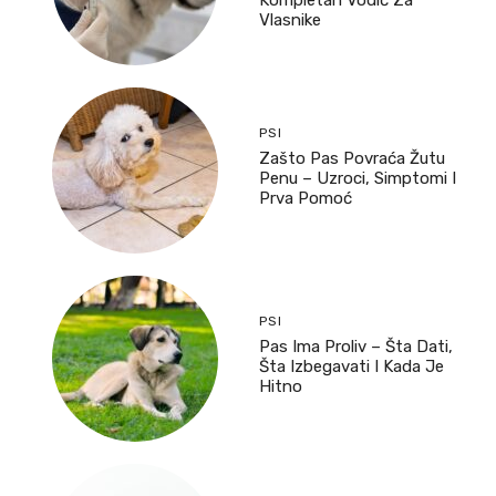
Kompletan Vodič Za
Vlasnike
PSI
Zašto Pas Povraća Žutu
Penu – Uzroci, Simptomi I
Prva Pomoć
PSI
Pas Ima Proliv – Šta Dati,
Šta Izbegavati I Kada Je
Hitno