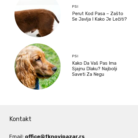
PSI
Perut Kod Pasa – Zašto
Se Javlja I Kako Je Lečiti?
PSI
Kako Da Vaš Pas Ima
Sjajnu Dlaku? Najbolji
Saveti Za Negu
Kontakt
Email:
office@fknovipazar.rs