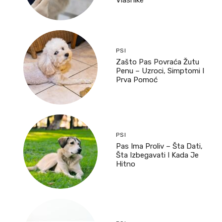
Vlasnike
PSI
Zašto Pas Povraća Žutu
Penu – Uzroci, Simptomi I
Prva Pomoć
PSI
Pas Ima Proliv – Šta Dati,
Šta Izbegavati I Kada Je
Hitno