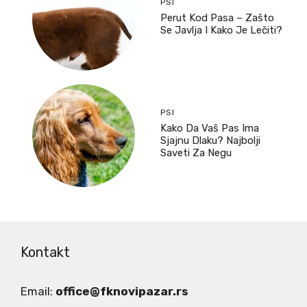
PSI
Perut Kod Pasa – Zašto
Se Javlja I Kako Je Lečiti?
PSI
Kako Da Vaš Pas Ima
Sjajnu Dlaku? Najbolji
Saveti Za Negu
Kontakt
Email:
office@fknovipazar.rs