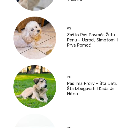
PSI
Zašto Pas Povraća Žutu
Penu – Uzroci, Simptomi I
Prva Pomoć
PSI
Pas Ima Proliv – Šta Dati,
Šta Izbegavati I Kada Je
Hitno