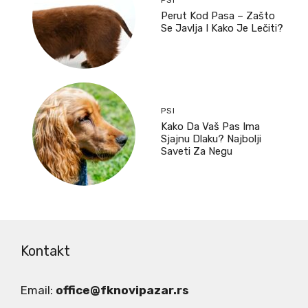
PSI
Perut Kod Pasa – Zašto
Se Javlja I Kako Je Lečiti?
PSI
Kako Da Vaš Pas Ima
Sjajnu Dlaku? Najbolji
Saveti Za Negu
Kontakt
Email:
office@fknovipazar.rs