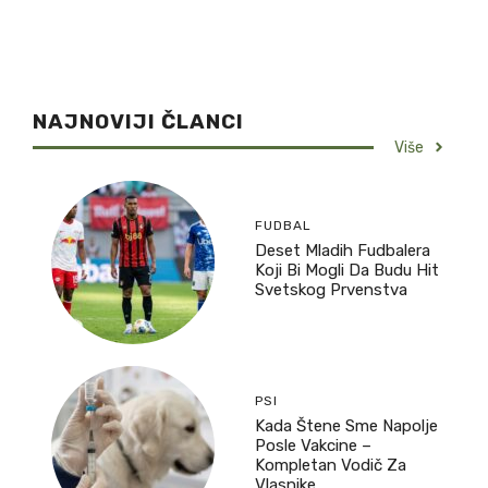
NAJNOVIJI ČLANCI
Više
FUDBAL
Deset Mladih Fudbalera
Koji Bi Mogli Da Budu Hit
Svetskog Prvenstva
PSI
Kada Štene Sme Napolje
Posle Vakcine –
Kompletan Vodič Za
Vlasnike