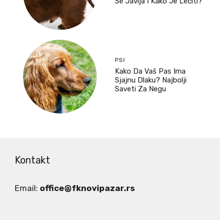
Se Javlja I Kako Je Lečiti?
PSI
Kako Da Vaš Pas Ima
Sjajnu Dlaku? Najbolji
Saveti Za Negu
Kontakt
Email:
office@fknovipazar.rs