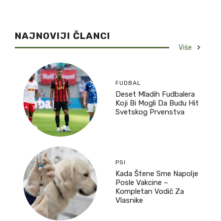
NAJNOVIJI ČLANCI
Više
FUDBAL
Deset Mladih Fudbalera
Koji Bi Mogli Da Budu Hit
Svetskog Prvenstva
PSI
Kada Štene Sme Napolje
Posle Vakcine –
Kompletan Vodič Za
Vlasnike