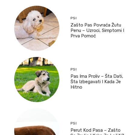
PSI
Zašto Pas Povraća Žutu
Penu – Uzroci, Simptomi I
Prva Pomoć
PSI
Pas Ima Proliv – Šta Dati,
Šta Izbegavati I Kada Je
Hitno
PSI
Perut Kod Pasa – Zašto