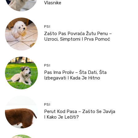
Vlasnike
PSI
Zašto Pas Povraća Žutu Penu –
Uzroci, Simptomi I Prva Pomoć
PSI
Pas Ima Proliv – Šta Dati, Šta
Izbegavati I Kada Je Hitno
PSI
Perut Kod Pasa – Zašto Se Javlja
I Kako Je Lečiti?