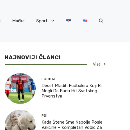
i
Mačke
Sport
NAJNOVIJI ČLANCI
Više
FUDBAL
Deset Mladih Fudbalera Koji Bi
Mogli Da Budu Hit Svetskog
Prvenstva
PSI
Kada Štene Sme Napolje Posle
Vakcine – Kompletan Vodič Za