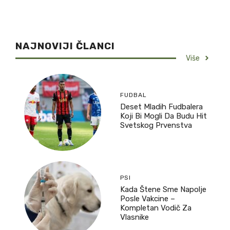
NAJNOVIJI ČLANCI
Više
FUDBAL
Deset Mladih Fudbalera
Koji Bi Mogli Da Budu Hit
Svetskog Prvenstva
PSI
Kada Štene Sme Napolje
Posle Vakcine –
Kompletan Vodič Za
Vlasnike