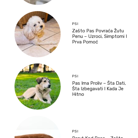
PSI
Zašto Pas Povraća Žutu
Penu – Uzroci, Simptomi I
Prva Pomoć
PSI
Pas Ima Proliv – Šta Dati,
Šta Izbegavati I Kada Je
Hitno
PSI