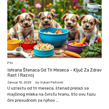
PSI
Ishrana Štenaca Od Tri Meseca – Ključ Za Zdrav
Rast I Razvoj
Januar 15, 2025
by
Vukan Petrović
U uzrastu od tri meseca, štenad prelazi sa
majčinog mleka na čvrstu hranu, što ovu fazu
čini presudnom za njihov ...