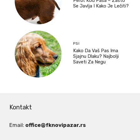
Perut Kod Pasa – Zašto
Se Javlja I Kako Je Lečiti?
PSI
Kako Da Vaš Pas Ima
Sjajnu Dlaku? Najbolji
Saveti Za Negu
Kontakt
Email:
office@fknovipazar.rs