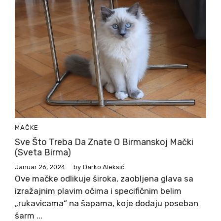
MAČKE
Sve Što Treba Da Znate O Birmanskoj Mački
(Sveta Birma)
Januar 26, 2024
by
Darko Aleksić
Ove mačke odlikuje široka, zaobljena glava sa
izražajnim plavim očima i specifičnim belim
„rukavicama“ na šapama, koje dodaju poseban
šarm ...