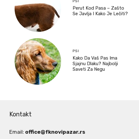
PSI
Perut Kod Pasa – Zašto
Se Javlja I Kako Je Lečiti?
PSI
Kako Da Vaš Pas Ima
Sjajnu Dlaku? Najbolji
Saveti Za Negu
Kontakt
Email:
office@fknovipazar.rs