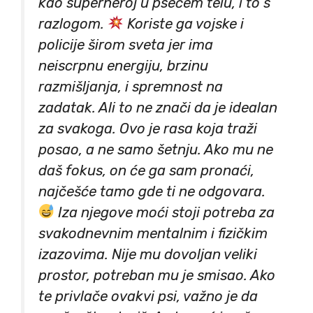
kao superheroj u psećem telu, i to s
razlogom.
Koriste ga vojske i
policije širom sveta jer ima
neiscrpnu energiju, brzinu
razmišljanja, i spremnost na
zadatak. Ali to ne znači da je idealan
za svakoga. Ovo je rasa koja traži
posao, a ne samo šetnju. Ako mu ne
daš fokus, on će ga sam pronaći,
najčešće tamo gde ti ne odgovara.
Iza njegove moći stoji potreba za
svakodnevnim mentalnim i fizičkim
izazovima. Nije mu dovoljan veliki
prostor, potreban mu je smisao. Ako
te privlače ovakvi psi, važno je da