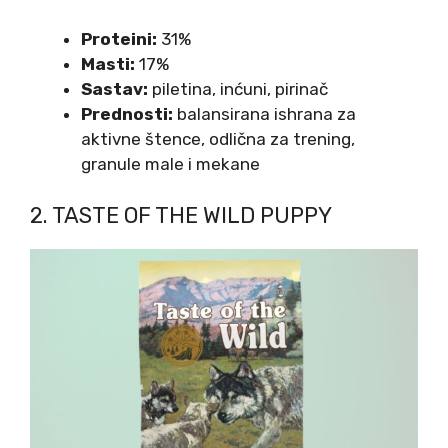
Proteini:
31%
Masti:
17%
Sastav:
piletina, inćuni, pirinač
Prednosti:
balansirana ishrana za
aktivne štence, odlična za trening,
granule male i mekane
2. TASTE OF THE WILD PUPPY