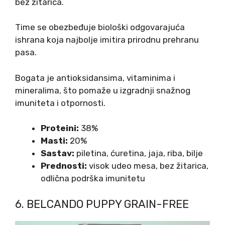
bez žitarica.
Time se obezbeđuje biološki odgovarajuća
ishrana koja najbolje imitira prirodnu prehranu
pasa.
Bogata je antioksidansima, vitaminima i
mineralima, što pomaže u izgradnji snažnog
imuniteta i otpornosti.
Proteini:
38%
Masti:
20%
Sastav:
piletina, ćuretina, jaja, riba, bilje
Prednosti:
visok udeo mesa, bez žitarica,
odlična podrška imunitetu
6. BELCANDO PUPPY GRAIN-FREE