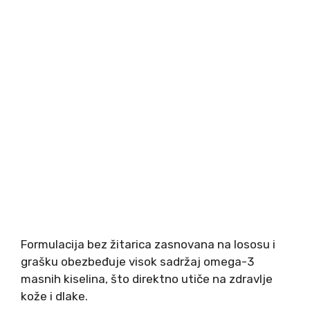
Formulacija bez žitarica zasnovana na lososu i
grašku obezbeđuje visok sadržaj omega-3
masnih kiselina, što direktno utiče na zdravlje
kože i dlake.