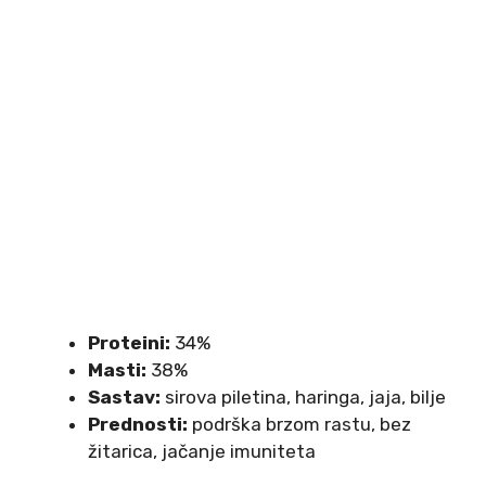
Proteini:
34%
Masti:
38%
Sastav:
sirova piletina, haringa, jaja, bilje
Prednosti:
podrška brzom rastu, bez
žitarica, jačanje imuniteta