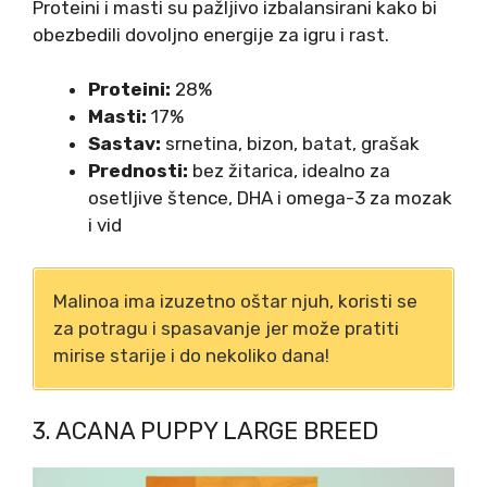
Proteini i masti su pažljivo izbalansirani kako bi
obezbedili dovoljno energije za igru i rast.
Proteini:
28%
Masti:
17%
Sastav:
srnetina, bizon, batat, grašak
Prednosti:
bez žitarica, idealno za
osetljive štence, DHA i omega-3 za mozak
i vid
Malinoa ima izuzetno oštar njuh, koristi se
za potragu i spasavanje jer može pratiti
mirise starije i do nekoliko dana!
3. ACANA PUPPY LARGE BREED