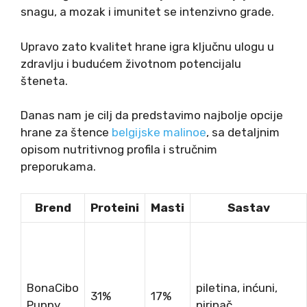
snagu, a mozak i imunitet se intenzivno grade.
Upravo zato kvalitet hrane igra ključnu ulogu u
zdravlju i budućem životnom potencijalu
šteneta.
Danas nam je cilj da predstavimo najbolje opcije
hrane za štence
belgijske malinoe
, sa detaljnim
opisom nutritivnog profila i stručnim
preporukama.
Brend
Proteini
Masti
Sastav
BonaCibo
piletina, inćuni,
31%
17%
Puppy
pirinač