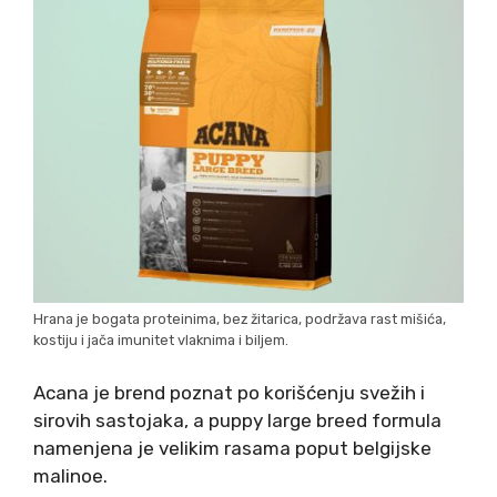
Hrana je bogata proteinima, bez žitarica, podržava rast mišića,
kostiju i jača imunitet vlaknima i biljem.
Acana je brend poznat po korišćenju svežih i
sirovih sastojaka, a puppy large breed formula
namenjena je velikim rasama poput belgijske
malinoe.