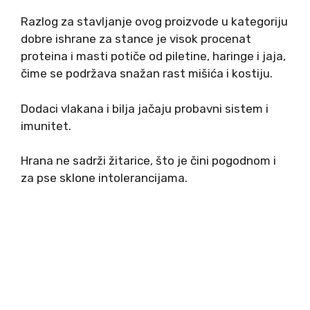
Razlog za stavljanje ovog proizvode u kategoriju
dobre ishrane za stance je visok procenat
proteina i masti potiče od piletine, haringe i jaja,
čime se podržava snažan rast mišića i kostiju.
Dodaci vlakana i bilja jačaju probavni sistem i
imunitet.
Hrana ne sadrži žitarice, što je čini pogodnom i
za pse sklone intolerancijama.