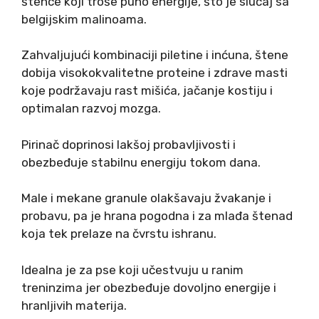
štence koji troše puno energije, što je slučaj sa
belgijskim malinoama.
Zahvaljujući kombinaciji piletine i inćuna, štene
dobija visokokvalitetne proteine i zdrave masti
koje podržavaju rast mišića, jačanje kostiju i
optimalan razvoj mozga.
Pirinač doprinosi lakšoj probavljivosti i
obezbeđuje stabilnu energiju tokom dana.
Male i mekane granule olakšavaju žvakanje i
probavu, pa je hrana pogodna i za mlađa štenad
koja tek prelaze na čvrstu ishranu.
Idealna je za pse koji učestvuju u ranim
treninzima jer obezbeđuje dovoljno energije i
hranljivih materija.