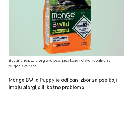
Bez žitarica, za alergične pse, jača kožu i dlaku, idealno za
dugodlake rase.
Monge BWild Puppy je odličan izbor za pse koji
imaju alergije ili kožne probleme.