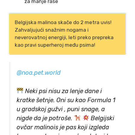
za manje rase
Belgijska malinoa skače do 2 metra uvis!
Zahvaljujući snažnim nogama i
neverovatnoj energiji, leti preko prepreka
kao pravi superheroj među psima!
@noa.pet.world
Neki psi nisu za lenje dane i
kratke šetnje. Oni su kao Formula 1
u gradskoj gužvi , puni snage, a
nigde da je potroše.
Belgijski
ovčar malinois je pas koji izgleda