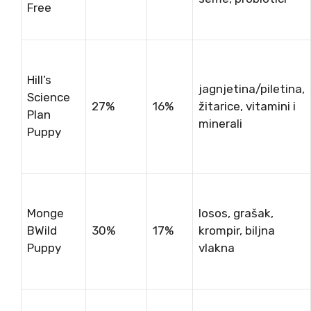
Free
Hill’s
jagnjetina/piletina,
Science
27%
16%
žitarice, vitamini i
Plan
minerali
Puppy
Monge
losos, grašak,
BWild
30%
17%
krompir, biljna
Puppy
vlakna