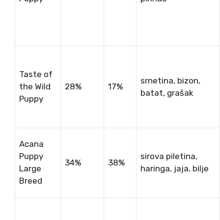
Taste of
srnetina, bizon,
the Wild
28%
17%
batat, grašak
Puppy
Acana
Puppy
sirova piletina,
34%
38%
Large
haringa, jaja, bilje
Breed