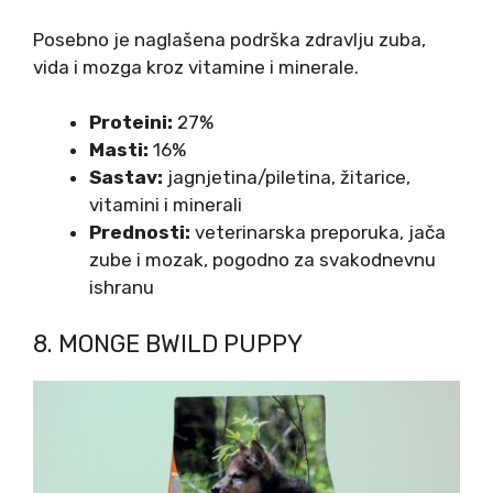
Posebno je naglašena podrška zdravlju zuba,
vida i mozga kroz vitamine i minerale.
Proteini:
27%
Masti:
16%
Sastav:
jagnjetina/piletina, žitarice,
vitamini i minerali
Prednosti:
veterinarska preporuka, jača
zube i mozak, pogodno za svakodnevnu
ishranu
8. MONGE BWILD PUPPY