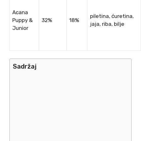
Acana
piletina, ćuretina,
Puppy &
32%
18%
jaja, riba, bilje
Junior
Sadržaj