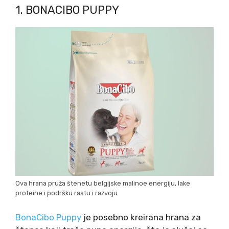
1. BONACIBO PUPPY
Ova hrana pruža štenetu belgijske malinoe energiju, lake
proteine i podršku rastu i razvoju.
BonaCibo Puppy
je posebno kreirana hrana za