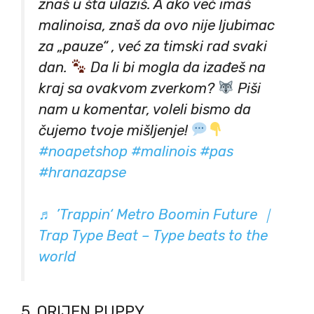
znaš u šta ulaziš. A ako već imaš
malinoisa, znaš da ovo nije ljubimac
za „pauze“ , već za timski rad svaki
dan.
Da li bi mogla da izađeš na
kraj sa ovakvom zverkom?
Piši
nam u komentar, voleli bismo da
čujemo tvoje mišljenje!
#noapetshop
#malinois
#pas
#hranazapse
♬ ’Trappin‘ Metro Boomin Future ｜
Trap Type Beat – Type beats to the
world
5. ORIJEN PUPPY