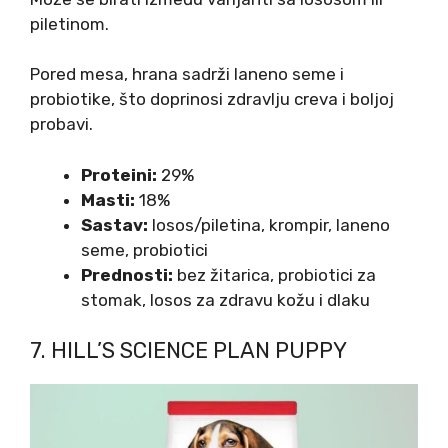
piletinom.
Pored mesa, hrana sadrži laneno seme i
probiotike, što doprinosi zdravlju creva i boljoj
probavi.
Proteini:
29%
Masti:
18%
Sastav:
losos/piletina, krompir, laneno
seme, probiotici
Prednosti:
bez žitarica, probiotici za
stomak, losos za zdravu kožu i dlaku
7. HILL’S SCIENCE PLAN PUPPY