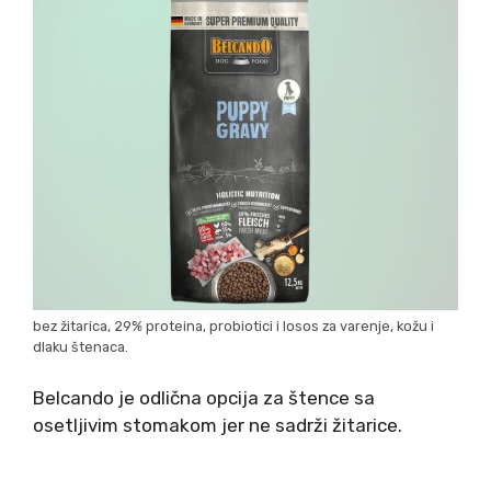
bez žitarica, 29% proteina, probiotici i losos za varenje, kožu i
dlaku štenaca.
Belcando je odlična opcija za štence sa
osetljivim stomakom jer ne sadrži žitarice.