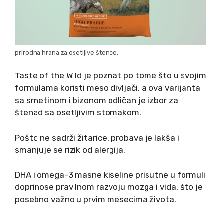
prirodna hrana za osetljive štence.
Taste of the Wild je poznat po tome što u svojim
formulama koristi meso divljači, a ova varijanta
sa srnetinom i bizonom odličan je izbor za
štenad sa osetljivim stomakom.
Pošto ne sadrži žitarice, probava je lakša i
smanjuje se rizik od alergija.
DHA i omega-3 masne kiseline prisutne u formuli
doprinose pravilnom razvoju mozga i vida, što je
posebno važno u prvim mesecima života.