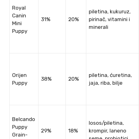
Royal
piletina, kukuruz,
Canin
31%
20%
pirinač, vitamini i
Mini
minerali
Puppy
Orijen
piletina, ćuretina,
38%
20%
Puppy
jaja, riba, bilje
Belcando
losos/piletina,
Puppy
29%
18%
krompir, laneno
Grain-
seme, probiotici