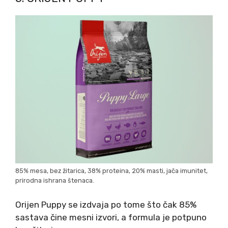
85% mesa, bez žitarica, 38% proteina, 20% masti, jača imunitet,
prirodna ishrana štenaca.
Orijen Puppy se izdvaja po tome što čak 85%
sastava čine mesni izvori, a formula je potpuno