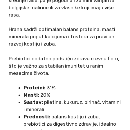
srednje rase, pa je pogodna i za mini varijante
belgijske malinoe ili za vlasnike koji imaju više
rasa.
Hrana sadrži optimalan balans proteina, masti i
minerala poput kalcijuma i fosfora za pravilan
razvoj kostiju i zuba.
Prebiotici dodatno podstiču zdravu crevnu floru,
što je važno za stabilan imunitet u ranim
mesecima života.
Proteini:
31%
Masti:
20%
Sastav:
piletina, kukuruz, pirinač, vitamini
i minerali
Prednosti:
balans kostiju i zuba,
prebiotici za digestivno zdravlje, idealno