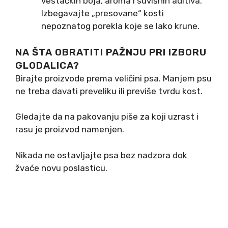
veštačkih boja, aroma i suvišnih aditiva.
Izbegavajte „presovane“ kosti
nepoznatog porekla koje se lako krune.
NA ŠTA OBRATITI PAŽNJU PRI IZBORU
GLODALICA?
Birajte proizvode prema veličini psa. Manjem psu
ne treba davati preveliku ili previše tvrdu kost.
Gledajte da na pakovanju piše za koji uzrast i
rasu je proizvod namenjen.
Nikada ne ostavljajte psa bez nadzora dok
žvaće novu poslasticu.