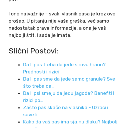
I ono najvažnije – svaki vlasnik pasa je kroz ovo
prošao. U pitanju nije vaša greška, već samo
nedostatak prave informacije, a ona je vaš
najbolji štit. I sada je imate.
Slični Postovi:
Da li pas treba da jede sirovu hranu?
Prednosti i rizici
Da li pas sme da jede samo granule? Sve
što treba da…
Da li psi smeju da jedu jagode? Benefiti i
rizici po…
Zašto pas skače na vlasnika - Uzroci i
saveti
Kako da vaš pas ima sjajnu dlaku? Najbolji