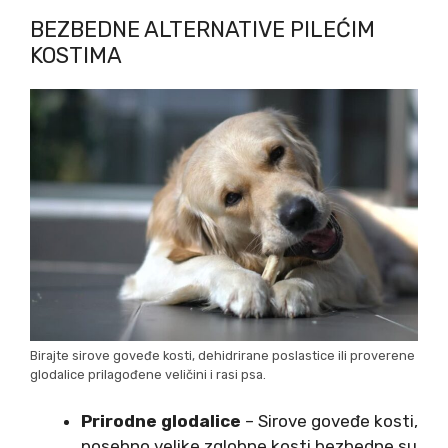
BEZBEDNE ALTERNATIVE PILEĆIM
KOSTIMA
Birajte sirove goveđe kosti, dehidrirane poslastice ili proverene
glodalice prilagođene veličini i rasi psa.
Prirodne glodalice
– Sirove goveđe kosti,
posebno velike zglobne kosti bezbedne su