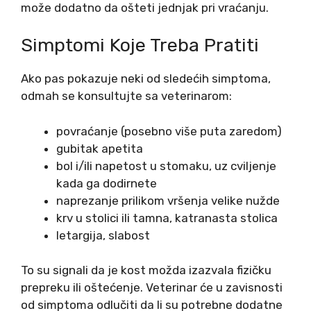
može dodatno da ošteti jednjak pri vraćanju.
Simptomi Koje Treba Pratiti
Ako pas pokazuje neki od sledećih simptoma,
odmah se konsultujte sa veterinarom:
povraćanje (posebno više puta zaredom)
gubitak apetita
bol i/ili napetost u stomaku, uz cviljenje
kada ga dodirnete
naprezanje prilikom vršenja velike nužde
krv u stolici ili tamna, katranasta stolica
letargija, slabost
To su signali da je kost možda izazvala fizičku
prepreku ili oštećenje. Veterinar će u zavisnosti
od simptoma odlučiti da li su potrebne dodatne