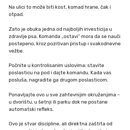
Na ulici to može biti kost, komad hrane, čak i
otpad.
Zato je obuka jedna od najboljih investicija u
zdravlje psa. Komanda „ostavi“ mora da se nauči
postepeno, kroz pozitivan pristup i svakodnevne
vežbe.
Počnite u kontrolisanim uslovima: stavite
poslasticu na pod i dajte komandu. Kada vas
posluša, nagradite ga drugom poslasticom.
Ponavljajte ovo u sve zahtevnijim okruženjima –
u dvorištu, u šetnji ili parku dok ne postane
automatski refleks.
Ovo je stvar discipline, ali direktna zaštita od