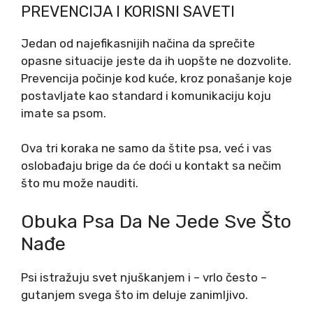
PREVENCIJA I KORISNI SAVETI
Jedan od najefikasnijih načina da sprečite
opasne situacije jeste da ih uopšte ne dozvolite.
Prevencija počinje kod kuće, kroz ponašanje koje
postavljate kao standard i komunikaciju koju
imate sa psom.
Ova tri koraka ne samo da štite psa, već i vas
oslobađaju brige da će doći u kontakt sa nečim
što mu može nauditi.
Obuka Psa Da Ne Jede Sve Što
Nađe
Psi istražuju svet njuškanjem i – vrlo često –
gutanjem svega što im deluje zanimljivo.