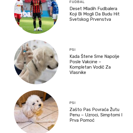
FUDBAL
Deset Mladih Fudbalera
Koji Bi Mogli Da Budu Hit
Svetskog Prvenstva
PSI
Kada Štene Sme Napolje
Posle Vakcine –
Kompletan Vodič Za
Vlasnike
PSI
Zašto Pas Povraća Žutu
Penu – Uzroci, Simptomi I
Prva Pomoć