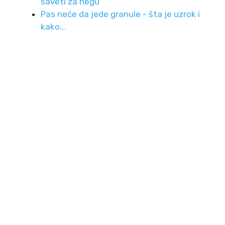
saveti za negu
Pas neće da jede granule - šta je uzrok i
kako…