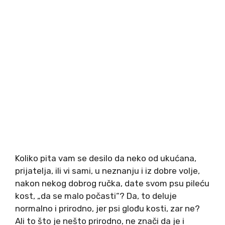
Koliko pita vam se desilo da neko od ukućana,
prijatelja, ili vi sami, u neznanju i iz dobre volje,
nakon nekog dobrog ručka, date svom psu pileću
kost, „da se malo počasti“? Da, to deluje
normalno i prirodno, jer psi glođu kosti, zar ne?
Ali to što je nešto prirodno, ne znači da je i