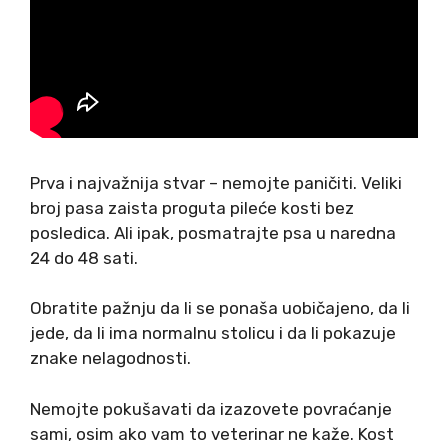
Prva i najvažnija stvar – nemojte paničiti. Veliki
broj pasa zaista proguta pileće kosti bez
posledica. Ali ipak, posmatrajte psa u naredna
24 do 48 sati.
Obratite pažnju da li se ponaša uobičajeno, da li
jede, da li ima normalnu stolicu i da li pokazuje
znake nelagodnosti.
Nemojte pokušavati da izazovete povraćanje
sami, osim ako vam to veterinar ne kaže. Kost