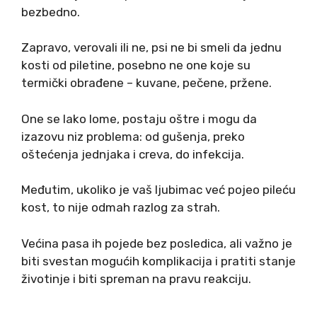
bezbedno.
Zapravo, verovali ili ne, psi ne bi smeli da jednu
kosti od piletine, posebno ne one koje su
termički obrađene – kuvane, pečene, pržene.
One se lako lome, postaju oštre i mogu da
izazovu niz problema: od gušenja, preko
oštećenja jednjaka i creva, do infekcija.
Međutim, ukoliko je vaš ljubimac već pojeo pileću
kost, to nije odmah razlog za strah.
Većina pasa ih pojede bez posledica, ali važno je
biti svestan mogućih komplikacija i pratiti stanje
životinje i biti spreman na pravu reakciju.