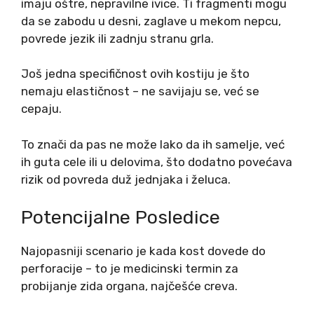
imaju oštre, nepravilne ivice. Ti fragmenti mogu
da se zabodu u desni, zaglave u mekom nepcu,
povrede jezik ili zadnju stranu grla.
Još jedna specifičnost ovih kostiju je što
nemaju elastičnost – ne savijaju se, već se
cepaju.
To znači da pas ne može lako da ih samelje, već
ih guta cele ili u delovima, što dodatno povećava
rizik od povreda duž jednjaka i želuca.
Potencijalne Posledice
Najopasniji scenario je kada kost dovede do
perforacije – to je medicinski termin za
probijanje zida organa, najčešće creva.