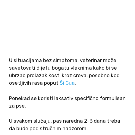
U situacijama bez simptoma, veterinar može
savetovati dijetu bogatu vlaknima kako bi se
ubrzao prolazak kosti kroz creva, posebno kod
osetljivih rasa poput
Ši Cua
.
Ponekad se koristi laksativ specifično formulisan
za pse.
U svakom slučaju, pas naredna 2-3 dana treba
da bude pod stručnim nadzorom.