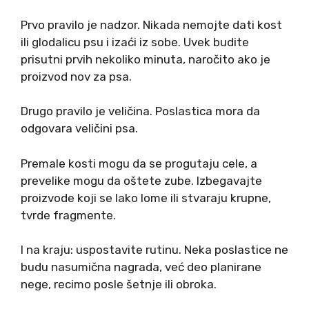
Prvo pravilo je nadzor. Nikada nemojte dati kost
ili glodalicu psu i izaći iz sobe. Uvek budite
prisutni prvih nekoliko minuta, naročito ako je
proizvod nov za psa.
Drugo pravilo je veličina. Poslastica mora da
odgovara veličini psa.
Premale kosti mogu da se progutaju cele, a
prevelike mogu da oštete zube. Izbegavajte
proizvode koji se lako lome ili stvaraju krupne,
tvrde fragmente.
I na kraju: uspostavite rutinu. Neka poslastice ne
budu nasumična nagrada, već deo planirane
nege, recimo posle šetnje ili obroka.