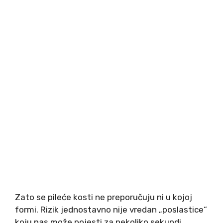
Zato se pileće kosti ne preporučuju ni u kojoj
formi. Rizik jednostavno nije vredan „poslastice“
koju pas može pojesti za nekoliko sekundi.