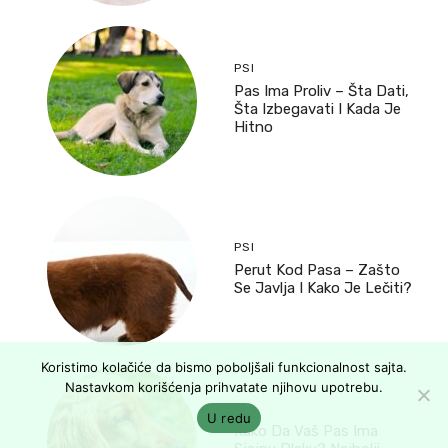
PSI
Pas Ima Proliv – Šta Dati,
Šta Izbegavati I Kada Je
Hitno
PSI
Perut Kod Pasa – Zašto
Se Javlja I Kako Je Lečiti?
Koristimo kolačiće da bismo poboljšali funkcionalnost sajta.
Nastavkom korišćenja prihvatate njihovu upotrebu.
PSI
U redu
Kako Da Vaš Pas Ima