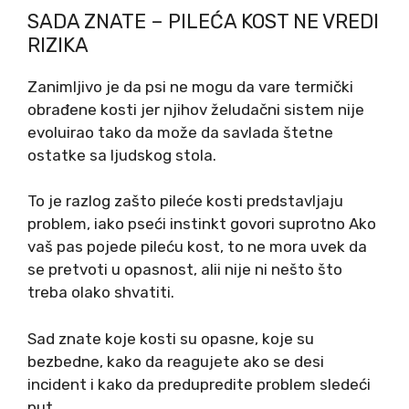
SADA ZNATE – PILEĆA KOST NE VREDI
RIZIKA
Zanimljivo je da psi ne mogu da vare termički
obrađene kosti jer njihov želudačni sistem nije
evoluirao tako da može da savlada štetne
ostatke sa ljudskog stola.
To je razlog zašto pileće kosti predstavljaju
problem, iako pseći instinkt govori suprotno Ako
vaš pas pojede pileću kost, to ne mora uvek da
se pretvoti u opasnost, alii nije ni nešto što
treba olako shvatiti.
Sad znate koje kosti su opasne, koje su
bezbedne, kako da reagujete ako se desi
incident i kako da predupredite problem sledeći
put.