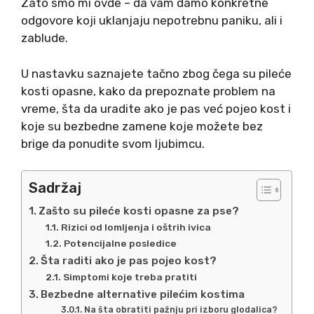
Zato smo mi ovde – da vam damo konkretne
odgovore koji uklanjaju nepotrebnu paniku, ali i
zablude.
U nastavku saznajete tačno zbog čega su pileće
kosti opasne, kako da prepoznate problem na
vreme, šta da uradite ako je pas već pojeo kost i
koje su bezbedne zamene koje možete bez
brige da ponudite svom ljubimcu.
Sadržaj
Zašto su pileće kosti opasne za pse?
Rizici od lomljenja i oštrih ivica
Potencijalne posledice
Šta raditi ako je pas pojeo kost?
Simptomi koje treba pratiti
Bezbedne alternative pilećim kostima
Na šta obratiti pažnju pri izboru glodalica?