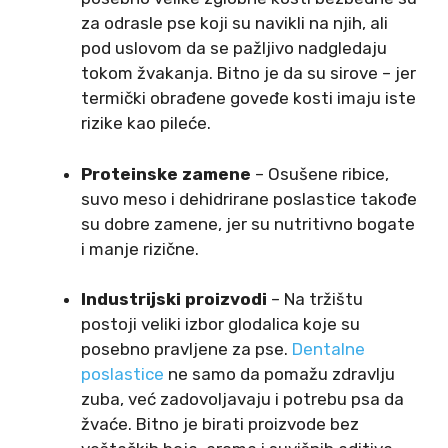
za odrasle pse koji su navikli na njih, ali
pod uslovom da se pažljivo nadgledaju
tokom žvakanja. Bitno je da su sirove – jer
termički obrađene goveđe kosti imaju iste
rizike kao pileće.
Proteinske zamene
– Osušene ribice,
suvo meso i dehidrirane poslastice takođe
su dobre zamene, jer su nutritivno bogate
i manje rizične.
Industrijski proizvodi
– Na tržištu
postoji veliki izbor glodalica koje su
posebno pravljene za pse.
Dentalne
poslastice
ne samo da pomažu zdravlju
zuba, već zadovoljavaju i potrebu psa da
žvaće. Bitno je birati proizvode bez