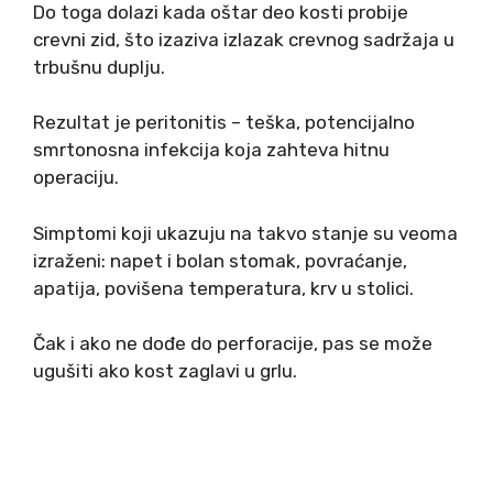
Do toga dolazi kada oštar deo kosti probije
crevni zid, što izaziva izlazak crevnog sadržaja u
trbušnu duplju.
Rezultat je peritonitis – teška, potencijalno
smrtonosna infekcija koja zahteva hitnu
operaciju.
Simptomi koji ukazuju na takvo stanje su veoma
izraženi: napet i bolan stomak, povraćanje,
apatija, povišena temperatura, krv u stolici.
Čak i ako ne dođe do perforacije, pas se može
ugušiti ako kost zaglavi u grlu.