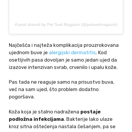
A post shared by Pet Svet Magazin (@petsvetmagazin)
Najčešća i najteža komplikacija prouzrokovana
ujednom buve je
alergijski dermatitis
. Kod
osetljivih pasa dovoljan je samo jedan ujed da
izazove intenzivan svrab, crvenilo i upalu kože.
Pas tada ne reaguje samo na prisustvo buva,
već na sam ujed, što problem dodatno
pogoršava.
Koža koja je stalno nadražena
postaje
podložna infekcijama
. Bakterije lako ulaze
kroz sitna oštećenja nastala češanjem, pa se