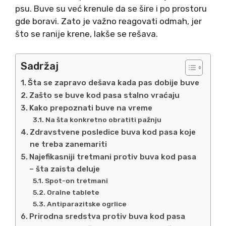
psu. Buve su već krenule da se šire i po prostoru
gde boravi. Zato je važno reagovati odmah, jer
što se ranije krene, lakše se rešava.
Sadržaj
Šta se zapravo dešava kada pas dobije buve
Zašto se buve kod pasa stalno vraćaju
Kako prepoznati buve na vreme
Na šta konkretno obratiti pažnju
Zdravstvene posledice buva kod pasa koje
ne treba zanemariti
Najefikasniji tretmani protiv buva kod pasa
– šta zaista deluje
Spot-on tretmani
Oralne tablete
Antiparazitske ogrlice
Prirodna sredstva protiv buva kod pasa