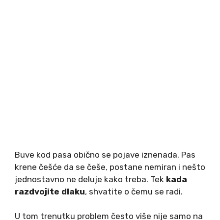
Buve kod pasa obično se pojave iznenada. Pas
krene češće da se češe, postane nemiran i nešto
jednostavno ne deluje kako treba. Tek
kada
razdvojite dlaku
, shvatite o čemu se radi.
U tom trenutku problem često više nije samo na