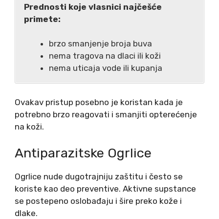
Prednosti koje vlasnici najčešće
primete:
brzo smanjenje broja buva
nema tragova na dlaci ili koži
nema uticaja vode ili kupanja
Ovakav pristup posebno je koristan kada je
potrebno brzo reagovati i smanjiti opterećenje
na koži.
Antiparazitske Ogrlice
Ogrlice nude dugotrajniju zaštitu i često se
koriste kao deo preventive. Aktivne supstance
se postepeno oslobađaju i šire preko kože i
dlake.