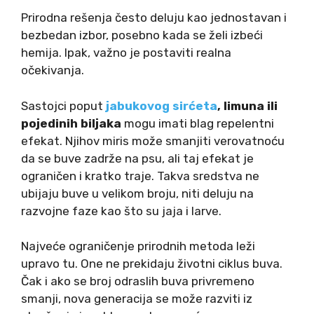
Prirodna rešenja često deluju kao jednostavan i
bezbedan izbor, posebno kada se želi izbeći
hemija. Ipak, važno je postaviti realna
očekivanja.
Sastojci poput
jabukovog sirćeta
, limuna ili
pojedinih biljaka
mogu imati blag repelentni
efekat. Njihov miris može smanjiti verovatnoću
da se buve zadrže na psu, ali taj efekat je
ograničen i kratko traje. Takva sredstva ne
ubijaju buve u velikom broju, niti deluju na
razvojne faze kao što su jaja i larve.
Najveće ograničenje prirodnih metoda leži
upravo tu. One ne prekidaju životni ciklus buva.
Čak i ako se broj odraslih buva privremeno
smanji, nova generacija se može razviti iz