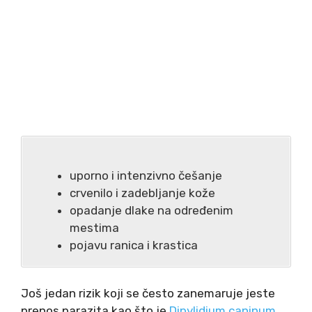
uporno i intenzivno češanje
crvenilo i zadebljanje kože
opadanje dlake na određenim
mestima
pojavu ranica i krastica
Još jedan rizik koji se često zanemaruje jeste
prenos parazita kao što je
Dipylidium caninum
.