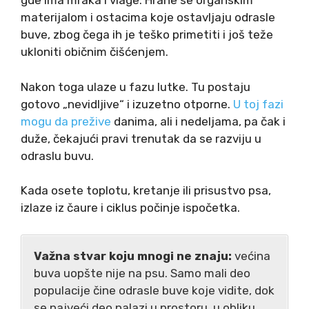
gde ima mraka i vlage. Hrane se organskim
materijalom i ostacima koje ostavljaju odrasle
buve, zbog čega ih je teško primetiti i još teže
ukloniti običnim čišćenjem.
Nakon toga ulaze u fazu lutke. Tu postaju
gotovo „nevidljive“ i izuzetno otporne.
U toj fazi
mogu da prežive
danima, ali i nedeljama, pa čak i
duže, čekajući pravi trenutak da se razviju u
odraslu buvu.
Kada osete toplotu, kretanje ili prisustvo psa,
izlaze iz čaure i ciklus počinje ispočetka.
Važna stvar koju mnogi ne znaju:
većina
buva uopšte nije na psu. Samo mali deo
populacije čine odrasle buve koje vidite, dok
se najveći deo nalazi u prostoru, u obliku