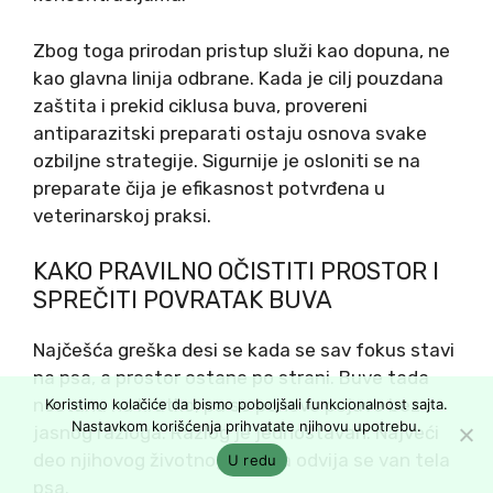
Zbog toga prirodan pristup služi kao dopuna, ne
kao glavna linija odbrane. Kada je cilj pouzdana
zaštita i prekid ciklusa buva, provereni
antiparazitski preparati ostaju osnova svake
ozbiljne strategije. Sigurnije je osloniti se na
preparate čija je efikasnost potvrđena u
veterinarskoj praksi.
KAKO PRAVILNO OČISTITI PROSTOR I
SPREČITI POVRATAK BUVA
Najčešća greška desi se kada se sav fokus stavi
na psa, a prostor ostane po strani. Buve tada
nestanu na kratko, pa se ponovo pojave bez
Koristimo kolačiće da bismo poboljšali funkcionalnost sajta.
Nastavkom korišćenja prihvatate njihovu upotrebu.
jasnog razloga. Razlog je jednostavan. Najveći
deo njihovog životnog ciklusa odvija se van tela
U redu
psa.