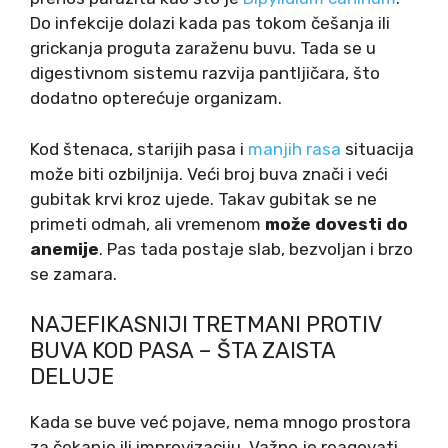
Do infekcije dolazi kada pas tokom češanja ili
grickanja proguta zaraženu buvu. Tada se u
digestivnom sistemu razvija pantljičara, što
dodatno opterećuje organizam.
Kod štenaca, starijih pasa i
manjih rasa
situacija
može biti ozbiljnija. Veći broj buva znači i veći
gubitak krvi kroz ujede. Takav gubitak se ne
primeti odmah, ali vremenom
može dovesti do
anemije
. Pas tada postaje slab, bezvoljan i brzo
se zamara.
NAJEFIKASNIJI TRETMANI PROTIV
BUVA KOD PASA – ŠTA ZAISTA
DELUJE
Kada se buve već pojave, nema mnogo prostora
za čekanje ili improvizaciju. Važno je reagovati