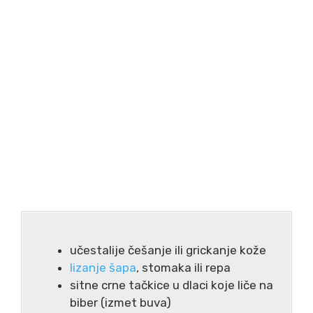
učestalije češanje ili grickanje kože
lizanje šapa
, stomaka ili repa
sitne crne tačkice u dlaci koje liče na
biber (izmet buva)