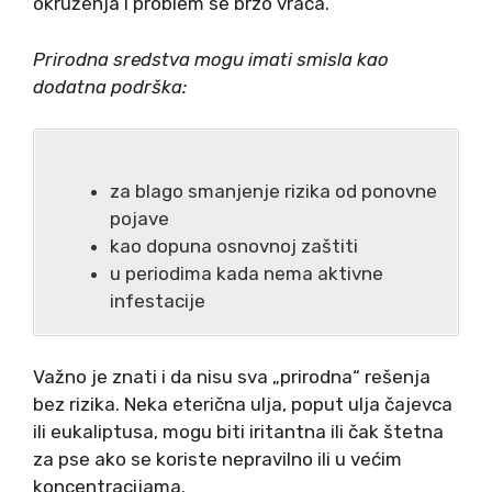
okruženja i problem se brzo vraća.
Prirodna sredstva mogu imati smisla kao
dodatna podrška:
za blago smanjenje rizika od ponovne
pojave
kao dopuna osnovnoj zaštiti
u periodima kada nema aktivne
infestacije
Važno je znati i da nisu sva „prirodna“ rešenja
bez rizika. Neka eterična ulja, poput ulja čajevca
ili eukaliptusa, mogu biti iritantna ili čak štetna
za pse ako se koriste nepravilno ili u većim
koncentracijama.