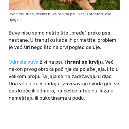
Izvor: Youtube, Većina buva nije na psu, već u prostoru oko
njega
Buve nisu samo nešto što „pređe“ preko psa i
nestane. U trenutku kada ih primetite, problem
je već širi nego što na prvi pogled deluje.
Odrasla buva
živi na psu i
hrani se krvlju
. Već
nakon prvog obroka počinje da polaže jaja, i to u
velikom broju. Ta jaja se ne zadržavaju u dlaci.
Ona vrlo brzo ispadaju i završavaju svuda gde se
pas kreće ili odmara, najčešće u tepihu, ležaju,
nameštaju ili pukotinama u podu.