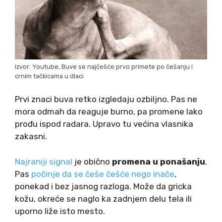
Izvor: Youtube, Buve se najčešće prvo primete po češanju i
crnim tačkicama u dlaci
Prvi znaci buva retko izgledaju ozbiljno. Pas ne
mora odmah da reaguje burno, pa promene lako
prođu ispod radara. Upravo tu većina vlasnika
zakasni.
Najraniji signal
je obično
promena u ponašanju
.
Pas
počinje da se češe češće nego inače
,
ponekad i bez jasnog razloga. Može da gricka
kožu, okreće se naglo ka zadnjem delu tela ili
uporno liže isto mesto.