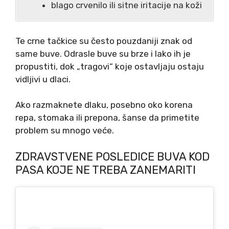
blago crvenilo ili sitne iritacije na koži
Te crne tačkice su često pouzdaniji znak od
same buve. Odrasle buve su brze i lako ih je
propustiti, dok „tragovi“ koje ostavljaju ostaju
vidljivi u dlaci.
Ako razmaknete dlaku, posebno oko korena
repa, stomaka ili prepona, šanse da primetite
problem su mnogo veće.
ZDRAVSTVENE POSLEDICE BUVA KOD
PASA KOJE NE TREBA ZANEMARITI