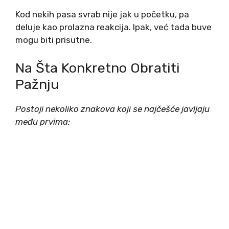
Kod nekih pasa svrab nije jak u početku, pa
deluje kao prolazna reakcija. Ipak, već tada buve
mogu biti prisutne.
Na Šta Konkretno Obratiti
Pažnju
Postoji nekoliko znakova koji se najčešće javljaju
među prvima: