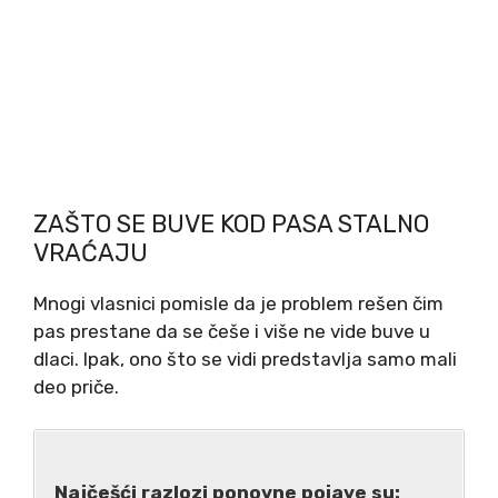
ZAŠTO SE BUVE KOD PASA STALNO
VRAĆAJU
Mnogi vlasnici pomisle da je problem rešen čim
pas prestane da se češe i više ne vide buve u
dlaci. Ipak, ono što se vidi predstavlja samo mali
deo priče.
Najčešći razlozi ponovne pojave su: